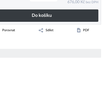
676,00
Kč
bez DPH
Do košíku
Porovnat
Sdílet
PDF