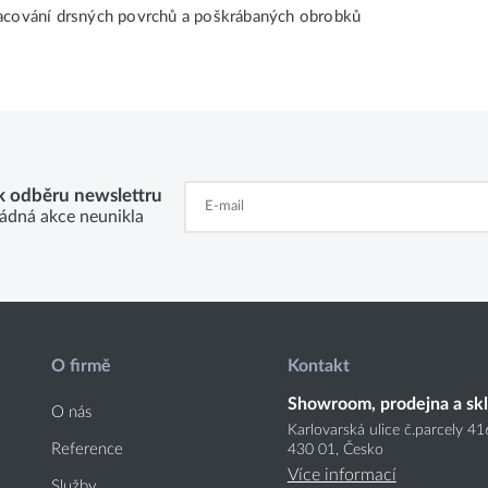
opracování drsných povrchů a poškrábaných obrobků
 k odběru newslettru
ádná akce neunikla
O firmě
Kontakt
Showroom, prodejna a sk
O nás
Karlovarská ulice č.parcely 4
Reference
430 01, Česko
Více informací
Služby