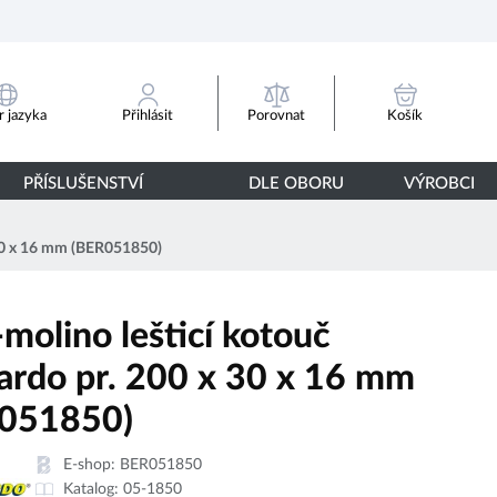
Porovnat
 jazyka
Přihlásit
Košík
PŘÍSLUŠENSTVÍ
DLE OBORU
VÝROBCI
x 30 x 16 mm (BER051850)
-molino lešticí kotouč
ardo pr. 200 x 30 x 16 mm
051850)
E-shop:
BER051850
Katalog:
05-1850