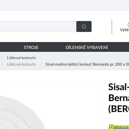
Výběr
STROJE
DÍLENSKÉ VYBAVENÍ
Látkové kotouče
Látkové kotouče
Sisal-molino lešticí kotouč Bernardo pr. 200 
Sisal
Bern
(BER