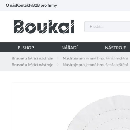
PŘESKOČIT NAVIGACI
O nás
Kontakty
B2B pro firmy
B-SHOP
NÁŘADÍ
NÁSTROJE
Brusné a leštící nástroje
Nástroje pro jemné broušení a leštění
Brusné a leštící nástroje
Nástroje pro jemné broušení a leštění