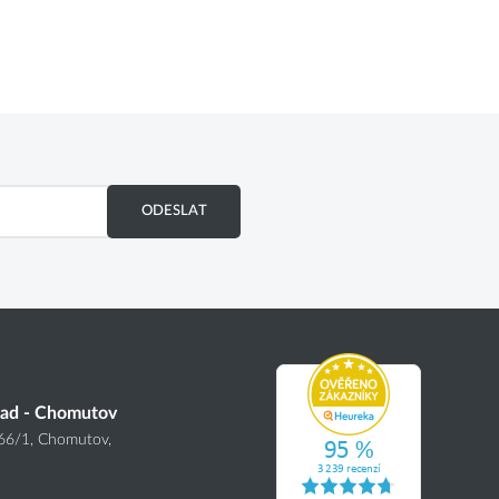
ODESLAT
lad - Chomutov
166
/1
, Chomutov,