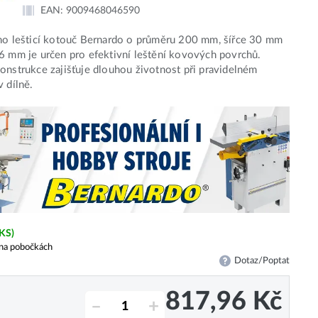
EAN:
9009468046590
no lešticí kotouč Bernardo o průměru 200 mm, šířce 30 mm
6 mm je určen pro efektivní leštění kovových povrchů.
onstrukce zajišťuje dlouhou životnost při pravidelném
v dílně.
 KS)
na pobočkách
Dotaz/Poptat
817,96
Kč
–
+