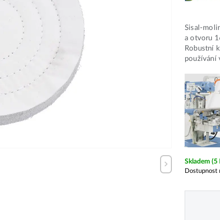
Sisal-moli
a otvoru 1
Robustní k
používání 
Skladem
(5
Dostupnost 