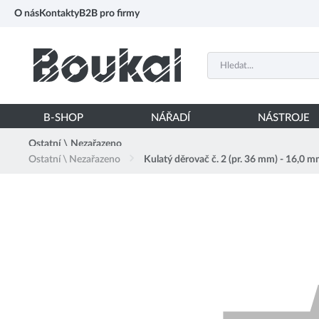
PŘESKOČIT NAVIGACI
O nás
Kontakty
B2B pro firmy
B-SHOP
NÁŘADÍ
NÁSTROJE
Ostatní \ Nezařazeno
Ostatní \ Nezařazeno
Kulatý děrovač č. 2 (pr. 36 mm) - 16,0