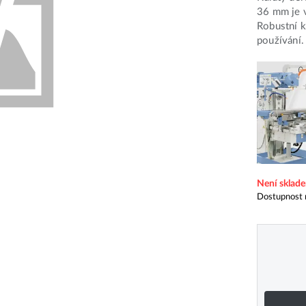
36 mm je v
Robustní k
používání.
Není sklad
Dostupnost 