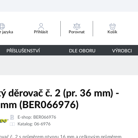
Porovnat
 jazyka
Přihlásit
Košík
PŘÍSLUŠENSTVÍ
DLE OBORU
VÝROBCI
ý děrovač č. 2 (pr. 36 mm) -
 mm (BER066976)
E-shop:
BER066976
Katalog:
06-6976
rovač č. 2 s průměrem otvoru 16 mm a celkovým průměrem