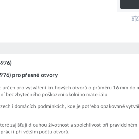
6976)
976) pro přesné otvory
 určen pro vytváření kruhových otvorů o průměru 16 mm do mat
ní bez zbytečného poškození okolního materiálu.
ovozech i domácích podmínkách, kde je potřeba opakovaně vyt
eré zajišťují dlouhou životnost a spolehlivost při pravidelném
práci i při větším počtu otvorů.