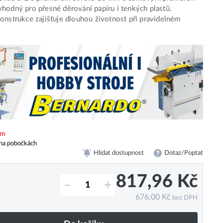
hodný pro přesné děrování papíru i tenkých plastů.
onstrukce zajišťuje dlouhou životnost při pravidelném
em
na pobočkách
Hlídat dostupnost
Dotaz/Poptat
817,96
Kč
–
+
676,00
Kč
bez DPH