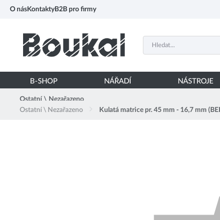
PŘESKOČIT NAVIGACI
O nás
Kontakty
B2B pro firmy
B-SHOP
NÁŘADÍ
NÁSTROJE
Ostatní \ Nezařazeno
Ostatní \ Nezařazeno
Kulatá matrice pr. 45 mm - 16,7 mm (B