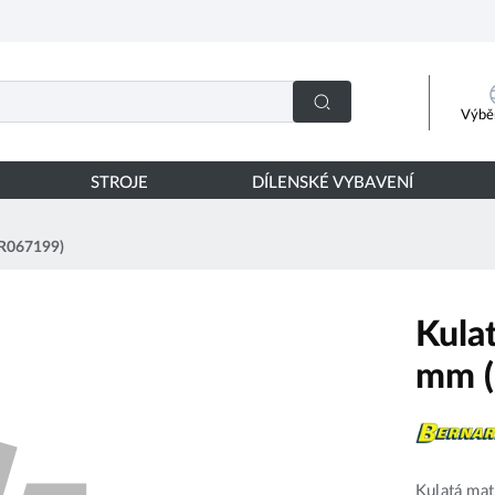
Výběr
STROJE
DÍLENSKÉ VYBAVENÍ
ER067199)
Kula
mm 
Kulatá ma