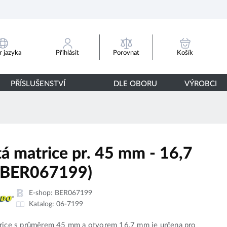
Porovnat
 jazyka
Přihlásit
Košík
PŘÍSLUŠENSTVÍ
DLE OBORU
VÝROBCI
tá matrice pr. 45 mm - 16,7
(BER067199)
E-shop:
BER067199
Katalog:
06-7199
trice s průměrem 45 mm a otvorem 16,7 mm je určena pro