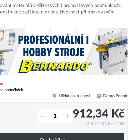
ování materiálů v dílenských i průmyslových podmínkách.
onstrukce zajišťuje dlouhou životnost při opakovaném
em
na pobočkách
Hlídat dostupnost
Dotaz/Poptat
912,34
Kč
–
+
754,00
Kč
bez DPH