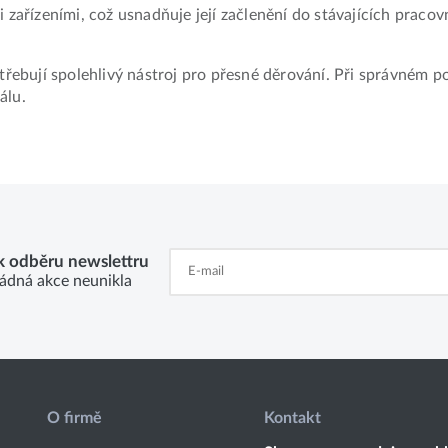
i zařízeními, což usnadňuje její začlenění do stávajících pra
třebují spolehlivý nástroj pro přesné děrování. Při správném po
álu.
 k odběru newslettru
ádná akce neunikla
O firmě
Kontakt