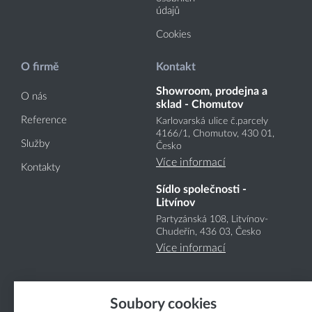
údajů
Cookies
O firmě
Kontakt
Showroom, prodejna a
O nás
sklad - Chomutov
Reference
Karlovarská ulice č.parcely
4166
/1
, Chomutov, 430 01,
Služby
Česko
Více informací
Kontakty
Sídlo společnosti -
Litvínov
Partyzánská 108, Litvínov-
Chudeřín, 436 03, Česko
Více informací
Soubory cookies