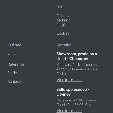
B2B
Ochrana
osobních
údajů
Cookies
O firmě
Kontakt
Showroom, prodejna a
O nás
sklad - Chomutov
Reference
Karlovarská ulice č.parcely
4166
/1
, Chomutov, 430 01,
Služby
Česko
Více informací
Kontakty
Sídlo společnosti -
Litvínov
Partyzánská 108, Litvínov-
Chudeřín, 436 03, Česko
Více informací