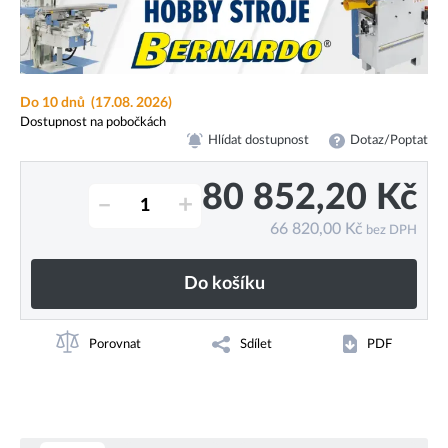
Do 10 dnů
(17.08. 2026)
Dostupnost na pobočkách
Hlídat dostupnost
Dotaz/Poptat
80 852,20
Kč
–
+
66 820,00
Kč
bez DPH
Do košíku
Porovnat
Sdílet
PDF