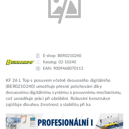
E-shop:
BER0210240
Katalog:
02-10240
EAN:
9009468070113
KF 26 L Top s posuvem včetně dvouosého digitálního
(BER0210240) umožňuje přesné polohování díky
dvouosému digitálnímu systému a posuvnému mechanismu,
což usnadňuje práci při obrábění. Robustní konstrukce
zajišťuje dlouhou životnost a stabilitu při ka