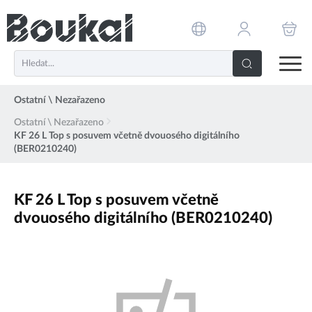
PŘESKOČIT NAVIGACI
Ostatní \ Nezařazeno
Ostatní \ Nezařazeno
KF 26 L Top s posuvem včetně dvouosého digitálního
(BER0210240)
KF 26 L Top s posuvem včetně
dvouosého digitálního (BER0210240)