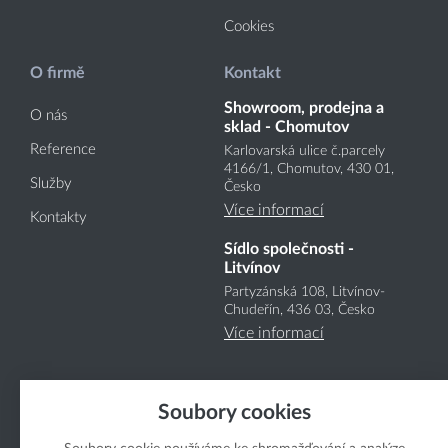
Cookies
O firmě
Kontakt
Showroom, prodejna a
O nás
sklad - Chomutov
Reference
Karlovarská ulice č.parcely
4166
/1
, Chomutov, 430 01,
Služby
Česko
Více informací
Kontakty
Sídlo společnosti -
Litvínov
Partyzánská 108, Litvínov-
Chudeřín, 436 03, Česko
Více informací
Soubory cookies