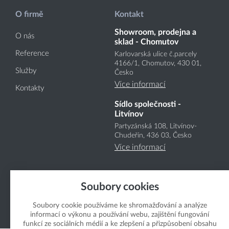
O firmě
Kontakt
Showroom, prodejna a
O nás
sklad - Chomutov
Reference
Karlovarská ulice č.parcely
4166
/1
, Chomutov, 430 01,
Služby
Česko
Více informací
Kontakty
Sídlo společnosti -
Litvínov
Partyzánská 108, Litvínov-
Chudeřín, 436 03, Česko
Více informací
Soubory cookies
Soubory cookie používáme ke shromažďování a analýze
informací o výkonu a používání webu, zajištění fungování
Copyright Boukal.CZ 2026
funkcí ze sociálních médií a ke zlepšení a přizpůsobení obsahu