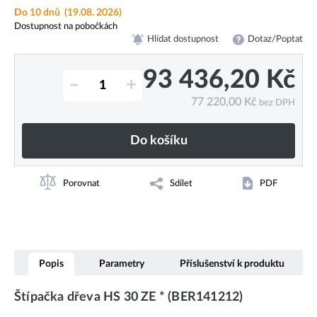
Do 10 dnů
(19.08. 2026)
Dostupnost na pobočkách
Hlídat dostupnost
Dotaz/Poptat
93 436,20
Kč
–
+
77 220,00
Kč
bez DPH
Do košíku
Porovnat
Sdílet
PDF
Popis
Parametry
Příslušenství k produktu
Štípačka dřeva HS 30 ZE * (BER141212)