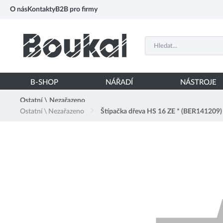
PŘESKOČIT NAVIGACI
O nás
Kontakty
B2B pro firmy
B-SHOP
NÁŘADÍ
NÁSTROJE
Ostatní \ Nezařazeno
Ostatní \ Nezařazeno
Štípačka dřeva HS 16 ZE * (BER141209)