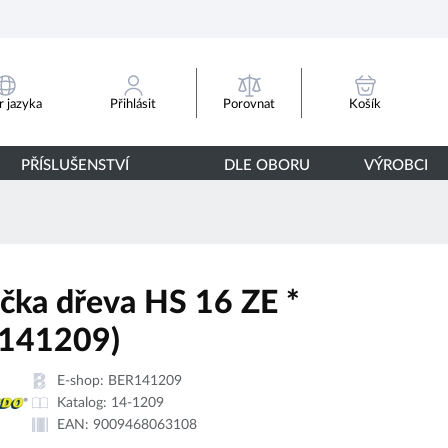
Porovnat
 jazyka
Přihlásit
Košík
PŘÍSLUŠENSTVÍ
DLE OBORU
VÝROBCI
ačka dřeva HS 16 ZE *
141209)
E-shop:
BER141209
Katalog:
14-1209
EAN:
9009468063108