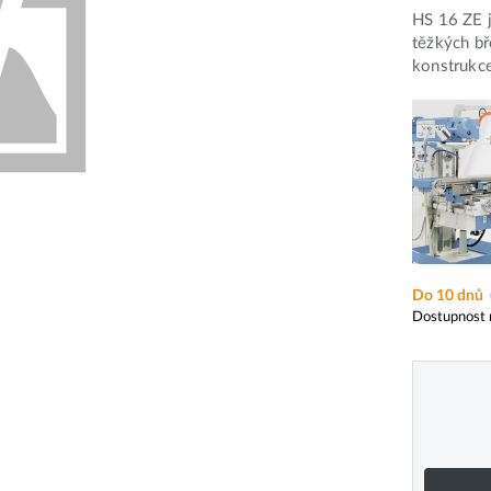
HS 16 ZE j
těžkých bř
konstrukce
Do 10 dnů
Dostupnost 