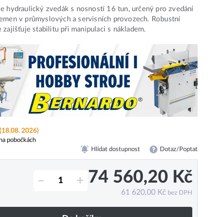
e hydraulický zvedák s nosností 16 tun, určený pro zvedání
emen v průmyslových a servisních provozech. Robustní
 zajišťuje stabilitu při manipulaci s nákladem.
(18.08. 2026)
na pobočkách
Hlídat dostupnost
Dotaz/Poptat
74 560,20
Kč
–
+
61 620,00
Kč
bez DPH