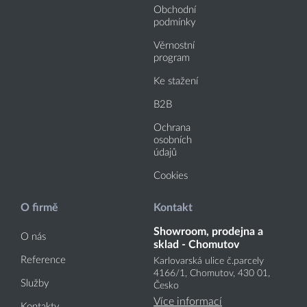
Obchodní
podmínky
Věrnostní
program
Ke stažení
B2B
Ochrana
osobních
údajů
Cookies
O firmě
Kontakt
Showroom, prodejna a
O nás
sklad - Chomutov
Reference
Karlovarská ulice č.parcely
4166
/1
, Chomutov, 430 01,
Služby
Česko
Více informací
Kontakty