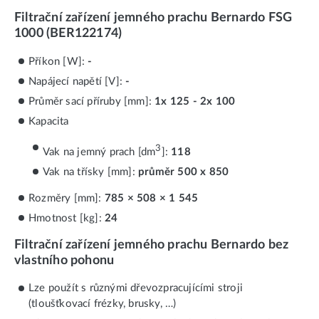
Filtrační zařízení jemného prachu Bernardo FSG
1000 (BER122174)
Příkon [W]:
-
Napájecí napětí [V]:
-
Průměr sací příruby [mm]:
1x 125 - 2x 100
Kapacita
3
Vak na jemný prach [dm
]:
118
Vak na třísky [mm]:
průměr 500 x 850
Rozměry [mm]:
785 × 508 × 1 545
Hmotnost [kg]:
24
Filtrační zařízení jemného prachu Bernardo bez
vlastního pohonu
Lze použít s různými dřevozpracujícími stroji
(tloušťkovací frézky, brusky, …)