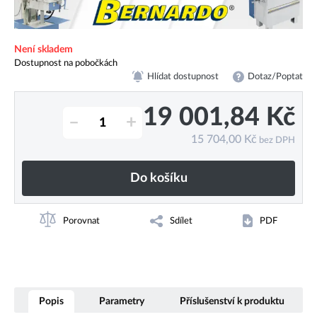
Není skladem
Dostupnost na pobočkách
Hlídat dostupnost
Dotaz/Poptat
19 001,84
Kč
–
+
15 704,00
Kč
bez DPH
Do košíku
Porovnat
Sdílet
PDF
Popis
Parametry
Příslušenství k produktu