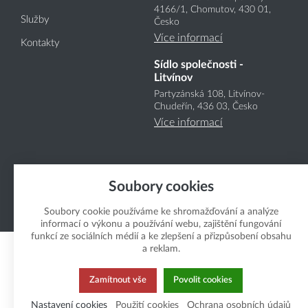
4166
/1
, Chomutov, 430 01,
Služby
Česko
Více informací
Kontakty
Sídlo společnosti -
Litvínov
Partyzánská 108, Litvínov-
Chudeřín, 436 03, Česko
Více informací
Soubory cookies
Soubory cookie používáme ke shromažďování a analýze
Copyright Boukal.CZ 2026
informací o výkonu a používání webu, zajištění fungování
funkcí ze sociálních médií a ke zlepšení a přizpůsobení obsahu
a reklam.
Zamítnout vše
Povolit cookies
Nastavení cookies
Použití cookies
Ochrana osobních údajů