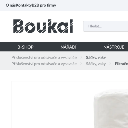
PŘESKOČIT NAVIGACI
O nás
Kontakty
B2B pro firmy
B-SHOP
NÁŘADÍ
NÁSTROJE
Příslušenství pro odsávače a vysavače
Sáčky, vaky
Příslušenství pro odsávače a vysavače
Sáčky, vaky
Filtra