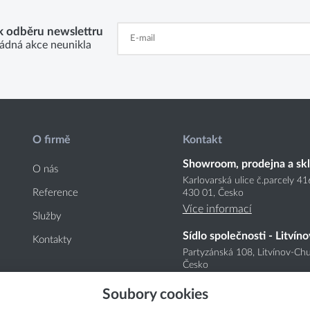
 k odběru newslettru
ádná akce neunikla
O firmě
Kontakt
Showroom, prodejna a sk
O nás
Karlovarská ulice č.parcely 4
Reference
430 01, Česko
Více informací
Služby
Sídlo společnosti - Litvíno
Kontakty
Partyzánská 108, Litvínov-Chu
Česko
Více informací
Soubory cookies