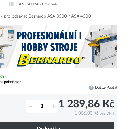
EAN:
9009468057244
vak pro odsavač Bernardo ASA 3500 / ASA 4500
 KS)
na pobočkách
Dotaz/Poptat
1 289,86
Kč
–
+
1 066,00
Kč
bez DPH
Do košíku