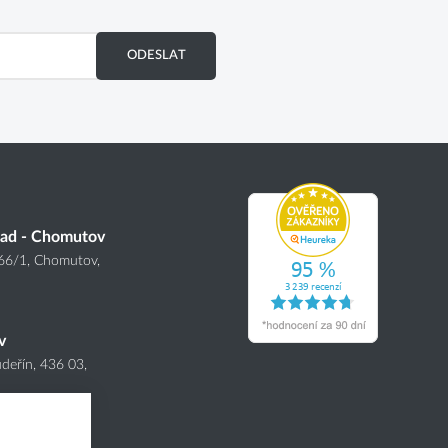
ODESLAT
lad - Chomutov
166
/1
, Chomutov,
v
deřín, 436 03,