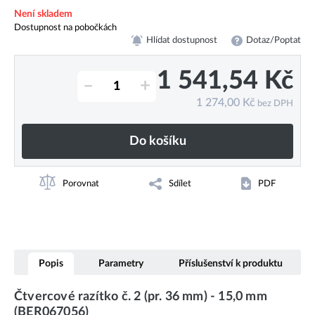
Není skladem
Dostupnost na pobočkách
Hlídat dostupnost
Dotaz/Poptat
1 541,54
Kč
–
+
1 274,00
Kč
bez DPH
Do košíku
Porovnat
Sdílet
PDF
Popis
Parametry
Příslušenství k produktu
Čtvercové razítko č. 2 (pr. 36 mm) - 15,0 mm
(BER067056)