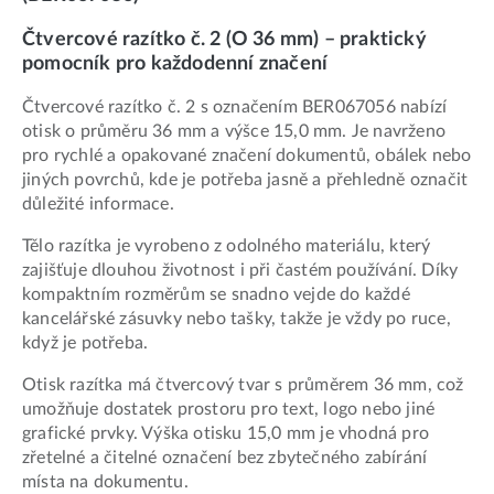
Čtvercové razítko č. 2 (O 36 mm) – praktický
pomocník pro každodenní značení
Čtvercové razítko č. 2 s označením BER067056 nabízí
otisk o průměru 36 mm a výšce 15,0 mm. Je navrženo
pro rychlé a opakované značení dokumentů, obálek nebo
jiných povrchů, kde je potřeba jasně a přehledně označit
důležité informace.
Tělo razítka je vyrobeno z odolného materiálu, který
zajišťuje dlouhou životnost i při častém používání. Díky
kompaktním rozměrům se snadno vejde do každé
kancelářské zásuvky nebo tašky, takže je vždy po ruce,
když je potřeba.
Otisk razítka má čtvercový tvar s průměrem 36 mm, což
umožňuje dostatek prostoru pro text, logo nebo jiné
grafické prvky. Výška otisku 15,0 mm je vhodná pro
zřetelné a čitelné označení bez zbytečného zabírání
místa na dokumentu.