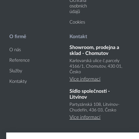
Ochrana
osobních
údajů
Cookies
O firmě
Kontakt
Showroom, prodejna a
O nás
sklad - Chomutov
Reference
Karlovarská ulice č.parcely
4166
/1
, Chomutov, 430 01,
Služby
Česko
Více informací
Kontakty
Sídlo společnosti -
Litvínov
Partyzánská 108, Litvínov-
Chudeřín, 436 03, Česko
Více informací