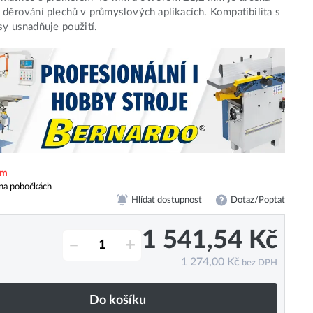
 děrování plechů v průmyslových aplikacích. Kompatibilita s
sy usnadňuje použití.
em
na pobočkách
Hlídat dostupnost
Dotaz/Poptat
1 541,54
Kč
–
+
1 274,00
Kč
bez DPH
Do košíku