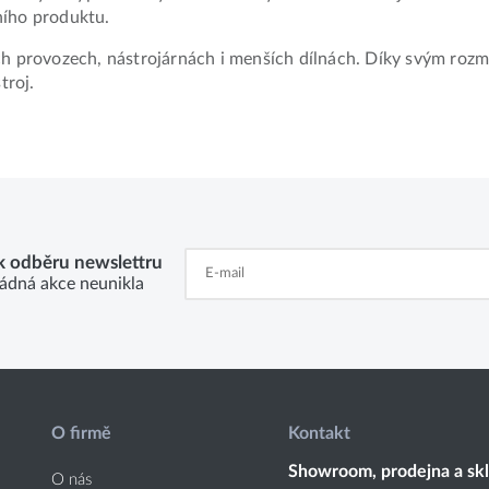
ního produktu.
ch provozech, nástrojárnách i menších dílnách. Díky svým roz
troj.
 k odběru newslettru
ádná akce neunikla
O firmě
Kontakt
Showroom, prodejna a sk
O nás