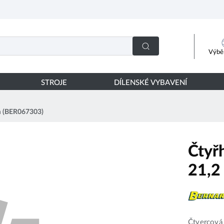
Výběr
STROJE
DÍLENSKÉ VYBAVENÍ
m (BER067303)
Čtyř
21,2
Čtvercová