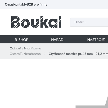
PŘESKOČIT NAVIGACI
O nás
Kontakty
B2B pro firmy
B-SHOP
NÁŘADÍ
NÁSTROJE
Ostatní \ Nezařazeno
Ostatní \ Nezařazeno
Čtyřhranná matrice pr. 45 mm - 21,2 m