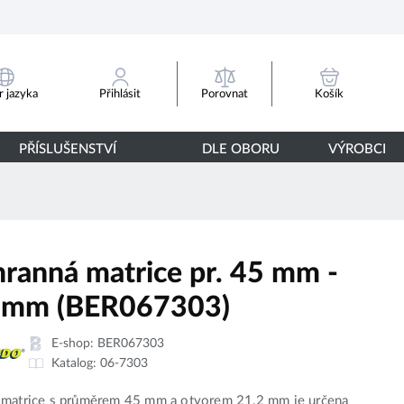
Porovnat
 jazyka
Přihlásit
Košík
PŘÍSLUŠENSTVÍ
DLE OBORU
VÝROBCI
hranná matrice pr. 45 mm -
 mm (BER067303)
E-shop:
BER067303
Katalog:
06-7303
 matrice s průměrem 45 mm a otvorem 21,2 mm je určena