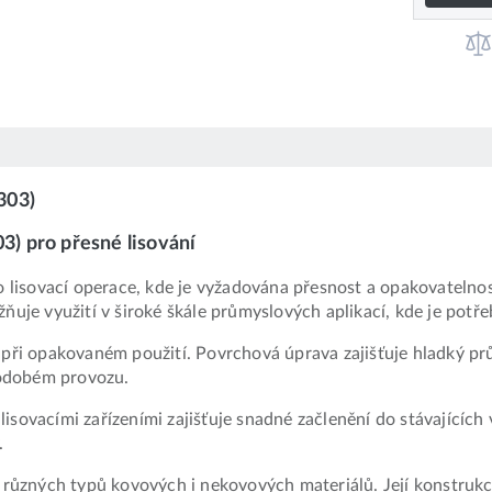
303)
) pro přesné lisování
lisovací operace, kde je vyžadována přesnost a opakovatelnos
je využití v široké škále průmyslových aplikací, kde je potře
 při opakovaném použití. Povrchová úprava zajišťuje hladký pr
hodobém provozu.
lisovacími zařízeními zajišťuje snadné začlenění do stávajícíc
.
ůzných typů kovových i nekovových materiálů. Její konstrukce 