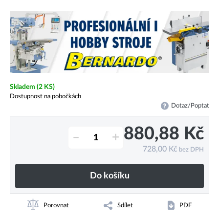
Skladem
(2 KS)
Dostupnost na pobočkách
Dotaz/Poptat
880,88
Kč
–
+
728,00
Kč
bez DPH
Do košíku
Porovnat
Sdílet
PDF