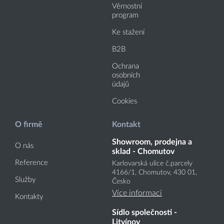
Věrnostní
program
Ke stažení
B2B
Ochrana
osobních
údajů
Cookies
O firmě
Kontakt
Showroom, prodejna a
O nás
sklad - Chomutov
Reference
Karlovarská ulice č.parcely
4166
/1
, Chomutov, 430 01,
Služby
Česko
Více informací
Kontakty
Sídlo společnosti -
Litvínov