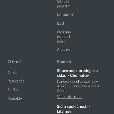
Věrnostní
program
Ke stažení
B2B
Ochrana
osobních
údajů
Cookies
O firmě
Kontakt
Showroom, prodejna a
O nás
sklad - Chomutov
Reference
Karlovarská ulice č.parcely
4166
/1
, Chomutov, 430 01,
Služby
Česko
Více informací
Kontakty
Sídlo společnosti -
Litvínov