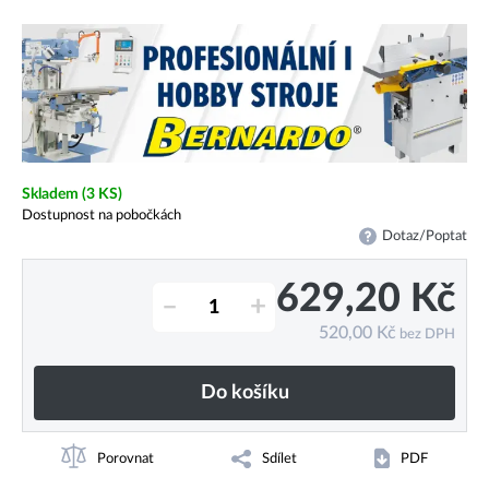
Skladem
(3 KS)
Dostupnost na pobočkách
Dotaz/Poptat
629,20
Kč
–
+
520,00
Kč
bez DPH
Do košíku
Porovnat
Sdílet
PDF