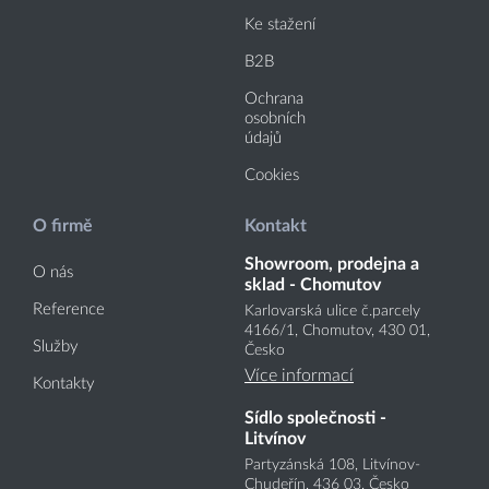
Ke stažení
B2B
Ochrana
osobních
údajů
Cookies
O firmě
Kontakt
Showroom, prodejna a
O nás
sklad - Chomutov
Reference
Karlovarská ulice č.parcely
4166
/1
, Chomutov, 430 01,
Služby
Česko
Více informací
Kontakty
Sídlo společnosti -
Litvínov
Partyzánská 108, Litvínov-
Chudeřín, 436 03, Česko