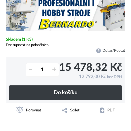
Skladem
(1 KS)
Dostupnost na pobočkách
Dotaz/Poptat
15 478,32
Kč
–
+
12 792,00
Kč
bez DPH
Do košíku
Porovnat
Sdílet
PDF