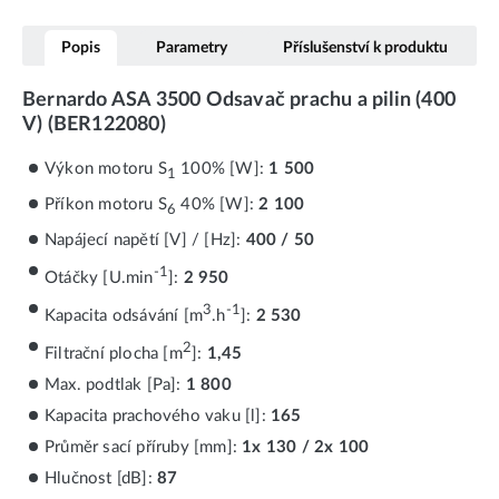
Popis
Parametry
Příslušenství k produktu
Bernardo ASA 3500 Odsavač prachu a pilin (400
V) (BER122080)
Výkon motoru S
100% [W]:
1 500
1
Příkon motoru S
40% [W]:
2 100
6
Napájecí napětí [V] / [Hz]:
400 / 50
-1
Otáčky [U.min
]:
2 950
3
-1
Kapacita odsávání [m
.h
]:
2 530
2
Filtrační plocha [m
]:
1,45
Max. podtlak [Pa]:
1 800
Kapacita prachového vaku [l]:
165
Průměr sací příruby [mm]:
1x 130 / 2x 100
Hlučnost [dB]:
87