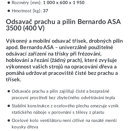
Rozměry [mm]:
1 000 x 600 x 1 950
Hmotnost [kg]:
37
Odsavač prachu a pilin Bernardo ASA
3500 (400 V)
Výkonný a mobilní odsavač třísek, drobných pilin
apod. Bernardo ASA – univerzálně použitelné
odsávací zařízení na třísky při frézování,
hoblování a řezání (žádný prach), které zvyšuje
výkonnost vašich strojů na opracování dřeva a
pomáhá udržovat pracoviště čisté bez prachu a
třísek.
Odsavače prachu a pilin zajišťují čisté a bezprašné
pracovní prostředí bez zbytečného odvětrávání tepla
Stabilní konstrukce z ocelového plechu omezuje vznik
statického náboje v porovnání s tělesy z plastu
Ocelové kolo ventilátoru není citlivé na nasáté menší
kousky dřeva