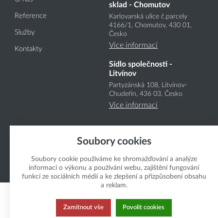
sklad - Chomutov
Reference
Karlovarská ulice č.parcely
4166
/1
, Chomutov, 430 01,
Služby
Česko
Více informací
Kontakty
Sídlo společnosti -
Litvínov
Partyzánská 108, Litvínov-
Chudeřín, 436 03, Česko
Více informací
Soubory cookies
Soubory cookie používáme ke shromažďování a analýze
informací o výkonu a používání webu, zajištění fungování
Copyright Boukal.CZ 2026
funkcí ze sociálních médií a ke zlepšení a přizpůsobení obsahu
a reklam.
Zamítnout vše
Povolit cookies