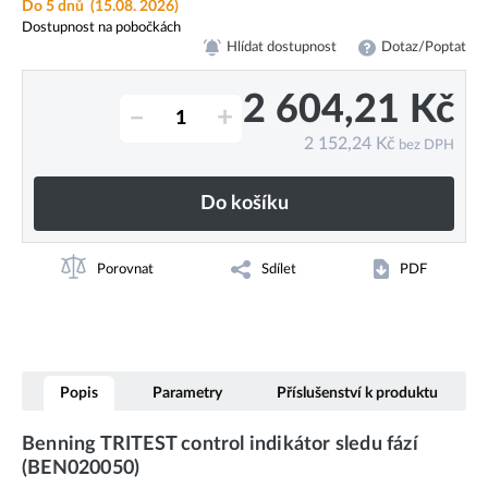
Do 5 dnů
(15.08. 2026)
Dostupnost na pobočkách
Hlídat dostupnost
Dotaz/Poptat
2 604,21
Kč
–
+
2 152,24
Kč
bez DPH
Do košíku
Porovnat
Sdílet
PDF
Popis
Parametry
Příslušenství k produktu
Benning TRITEST control indikátor sledu fází
(BEN020050)