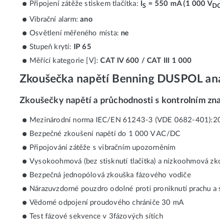
Připojení zátěže stiskem tlačítka:
I
= 550 mA (1 000 V
S
D
Vibrační alarm:
ano
Osvětlení měřeného místa:
ne
Stupeň krytí:
IP 65
Měřící kategorie [V]:
CAT IV 600 / CAT III 1 000
Zkoušečka napětí Benning DUSPOL an
Zkoušečky napětí a průchodnosti s kontrolním zn
Mezinárodní norma IEC/EN 61243-3 (VDE 0682-401):2015
Bezpečné zkoušení napětí do 1 000 V AC/DC
Připojování zátěže s vibračním upozorněním
Vysokoohmová (bez stisknutí tlačítka) a nízkoohmová zk
Bezpečná jednopólová zkouška fázového vodiče
Nárazuvzdorné pouzdro odolné proti proniknutí prachu a st
Vědomé odpojení proudového chrániče 30 mA
Test fázové sekvence v 3fázových sítích