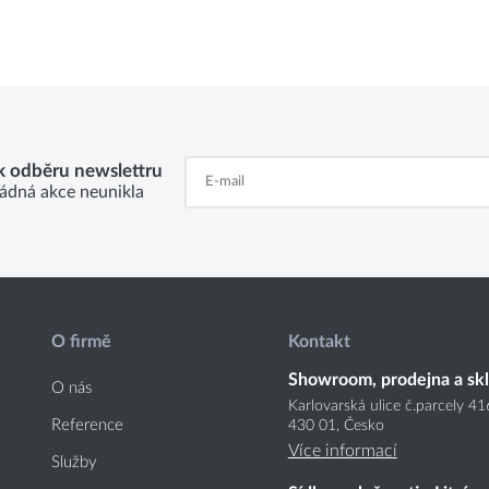
 k odběru newslettru
ádná akce neunikla
O firmě
Kontakt
Showroom, prodejna a sk
O nás
Karlovarská ulice č.parcely 4
Reference
430 01, Česko
Více informací
Služby