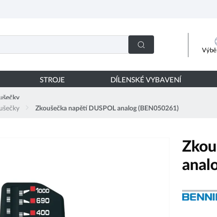
Výběr
STROJE
DÍLENSKÉ VYBAVENÍ
ušečky
ušečky
Zkoušečka napětí DUSPOL analog (BEN050261)
Zkou
anal