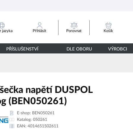
Porovnat
 jazyka
Přihlásit
Košík
PŘÍSLUŠENSTVÍ
DLE OBORU
VÝROBCI
šečka napětí DUSPOL
og (BEN050261)
E-shop:
BEN050261
Katalog:
050261
EAN:
4014651502611