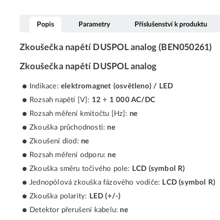
Popis
Parametry
Příslušenství k produktu
Zkoušečka napětí DUSPOL analog (BEN050261)
Zkoušečka napětí DUSPOL analog
Indikace:
elektromagnet (osvětleno) / LED
Rozsah napětí [V]:
12 ÷ 1 000 AC/DC
Rozsah měření kmitočtu [Hz]:
ne
Zkouška průchodnosti:
ne
Zkoušení diod:
ne
Rozsah měření odporu:
ne
Zkouška směru točivého pole:
LCD (symbol R)
Jednopólová zkouška fázového vodiče:
LCD (symbol R)
Zkouška polarity:
LED (+/-)
Detektor přerušení kabelu:
ne