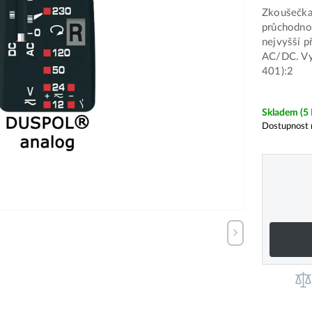
Zkoušečka
průchodnos
nejvyšší p
AC/DC. Vy
401):2
Skladem
(5
Dostupnost 