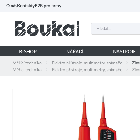
PŘESKOČIT NAVIGACI
O nás
Kontakty
B2B pro firmy
B-SHOP
NÁŘADÍ
NÁSTROJE
Měřící technika
Elektro přístroje, multimetry, snímače
Zko
Měřící technika
Elektro přístroje, multimetry, snímače
Zko