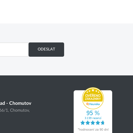
ODESLAT
lad - Chomutov
166
/1
, Chomutov,