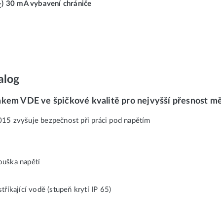
) 30 mA vybavení chrániče
C
alog
akem VDE ve špičkové kvalitě pro nejvyšší přesnost mě
 zvyšuje bezpečnost při práci pod napětím
ouška napětí
říkající vodě (stupeň krytí IP 65)