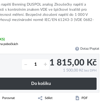
 napětí Benning DUSPOL analog Zkoušečky napětí a
ti s kontrolním znakem VDE ve špičkové kvalitě pro
řesnost měření. Bezpečné zkoušení napětí do 1 000 V
hovují mezinárodní normě IEC/EN 61243-3 (VDE 0682-
 KS)
na pobočkách
Dotaz/Poptat
1 815,00
Kč
–
+
1 500,00
Kč
bez DPH
Do košíku
Porovnat
Sdílet
PDF