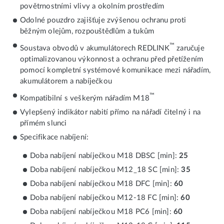
povětrnostními vlivy a okolním prostředím
Odolné pouzdro zajišťuje zvýšenou ochranu proti
běžným olejům, rozpouštědlům a tukům
™
Soustava obvodů v akumulátorech REDLINK
zaručuje
optimalizovanou výkonnost a ochranu před přetížením
pomocí kompletní systémové komunikace mezi nářadím,
akumulátorem a nabíječkou
™
Kompatibilní s veškerým nářadím M18
Vylepšený indikátor nabití přímo na nářadí čitelný i na
přímém slunci
Specifikace nabíjení:
Doba nabíjení nabíječkou M18 DBSC [min]:
25
Doba nabíjení nabíječkou M12_18 SC [min]:
35
Doba nabíjení nabíječkou M18 DFC [min]:
60
Doba nabíjení nabíječkou M12-18 FC [min]:
60
Doba nabíjení nabíječkou M18 PC6 [min]:
60