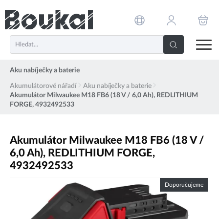
PŘESKOČIT NAVIGACI
Aku nabíječky a baterie
Akumulátorové nářadí
Aku nabíječky a baterie
Akumulátor Milwaukee M18 FB6 (18 V / 6,0 Ah), REDLITHIUM
FORGE, 4932492533
Akumulátor Milwaukee M18 FB6 (18 V /
6,0 Ah), REDLITHIUM FORGE,
4932492533
Doporučujeme