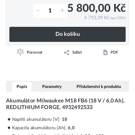
5 800,00
Kč
–
+
4 793,39
Kč
bez DPH
Do košíku
Porovnat
Sdílet
PDF
Popis
Parametry
Příslušenství k produktu
Akumulátor Milwaukee M18 FB6 (18 V / 6,0 Ah),
REDLITHIUM FORGE, 4932492533
Napětí akumulátoru [V]:
18
Kapacita akumulátoru [Ah]:
6,0