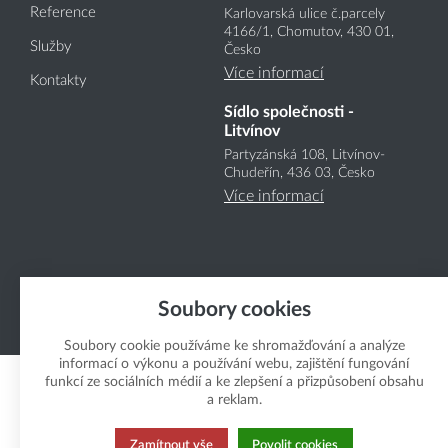
Reference
Karlovarská ulice č.parcely
4166
/1
, Chomutov, 430 01,
Služby
Česko
Více informací
Kontakty
Sídlo společnosti -
Litvínov
Partyzánská 108, Litvínov-
Chudeřín, 436 03, Česko
Více informací
Soubory cookies
Copyright Boukal.CZ 2026
Soubory cookie používáme ke shromažďování a analýze
informací o výkonu a používání webu, zajištění fungování
funkcí ze sociálních médií a ke zlepšení a přizpůsobení obsahu
a reklam.
Zamítnout vše
Povolit cookies