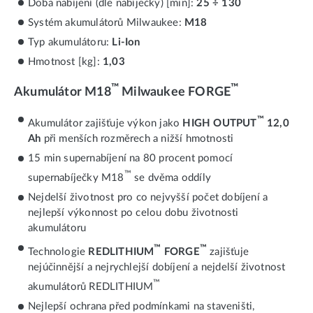
Doba nabíjení (dle nabíječky) [min]:
25 ÷ 130
Systém akumulátorů Milwaukee:
M18
Typ akumulátoru:
Li-Ion
Hmotnost [kg]:
1,03
™
™
Akumulátor M18
Milwaukee FORGE
™
Akumulátor zajišťuje výkon jako
HIGH OUTPUT
12,0
Ah
při menších rozměrech a nižší hmotnosti
15 min supernabíjení na 80 procent pomocí
™
supernabíječky M18
se dvěma oddíly
Nejdelší životnost pro co nejvyšší počet dobíjení a
nejlepší výkonnost po celou dobu životnosti
akumulátoru
™
™
Technologie
REDLITHIUM
FORGE
zajišťuje
nejúčinnější a nejrychlejší dobíjení a nejdelší životnost
™
akumulátorů REDLITHIUM
Nejlepší ochrana před podmínkami na staveništi,