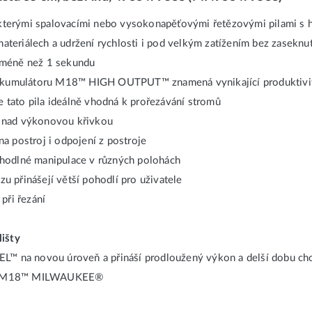
některými spalovacími nebo vysokonapěťovými řetězovými pilami s h
eriálech a udržení rychlosti i pod velkým zatížením bez zaseknut
 méně než 1 sekundu
h akumulátoru M18™ HIGH OUTPUT™ znamená vynikající produktivi
e tato pila ideálně vhodná k prořezávání stromů
u nad výkonovou křivkou
a postroj i odpojení z postroje
ohodlné manipulace v různých polohách
zu přinášejí větší pohodlí pro uživatele
při řezání
lišty
 na novou úroveň a přináší prodloužený výkon a delší dobu ch
tory M18™ MILWAUKEE®