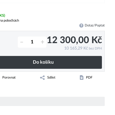
 KS)
na pobočkách
Dotaz/Poptat
12 300,00
Kč
–
+
10 165,29
Kč
bez DPH
Do košíku
Porovnat
Sdílet
PDF