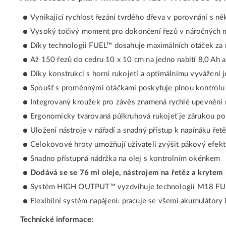
Vynikající rychlost řezání tvrdého dřeva v porovnání s 
Vysoký točivý moment pro dokončení řezů v náročných mat
Díky technologii FUEL™ dosahuje maximálních otáček za
Až 150 řezů do cedru 10 x 10 cm na jedno nabití 8,0 A
Díky konstrukci s horní rukojetí a optimálnímu vyvážení j
Spoušť s proměnnými otáčkami poskytuje plnou kontrol
Integrovaný kroužek pro závěs znamená rychlé upevnění n
Ergonomicky tvarovaná půlkruhová rukojeť je zárukou p
Uložení nástroje v nářadí a snadný přístup k napínáku řetě
Celokovové hroty umožňují uživateli zvýšit pákový efekt 
Snadno přístupná nádržka na olej s kontrolním okénkem
Dodává se se 76 ml oleje, nástrojem na řetěz a krytem 
Systém HIGH OUTPUT™ vyzdvihuje technologií M18 FUEL™
Flexibilní systém napájení: pracuje se všemi akumulá
Technické informace: