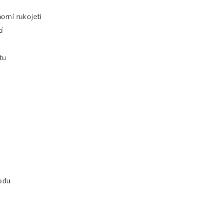
orní rukojetí
í
tu
odu