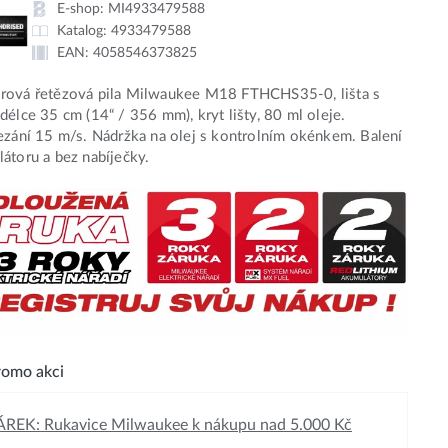
E-shop:
MI4933479588
Katalog:
4933479588
EAN:
4058546373825
rová řetězová pila Milwaukee M18 FTHCHS35-0, lišta s
délce 35 cm (14“ / 356 mm), kryt lišty, 80 ml oleje.
ezání 15 m/s. Nádržka na olej s kontrolním okénkem. Balení
átoru a bez nabíječky.
omo akci
REK: Rukavice Milwaukee k nákupu nad 5.000 Kč