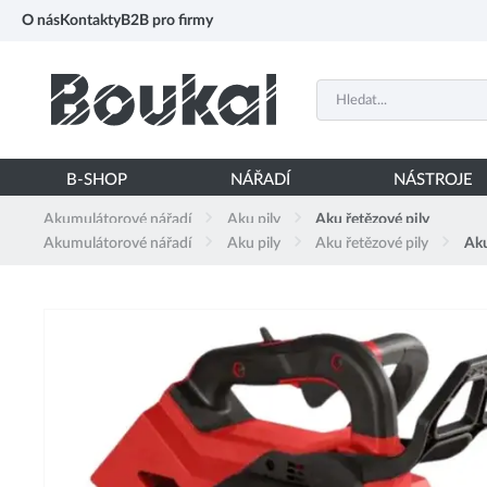
PŘESKOČIT NAVIGACI
O nás
Kontakty
B2B pro firmy
B-SHOP
NÁŘADÍ
NÁSTROJE
Akumulátorové nářadí
Aku pily
Aku řetězové pily
Akumulátorové nářadí
Aku pily
Aku řetězové pily
Aku