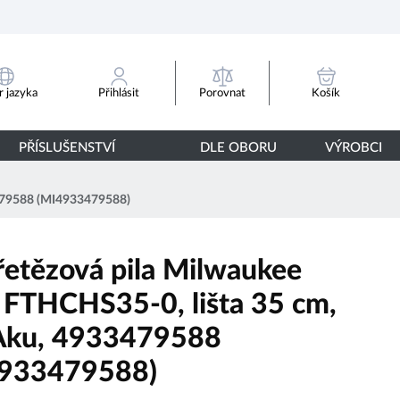
Porovnat
 jazyka
Přihlásit
Košík
PŘÍSLUŠENSTVÍ
DLE OBORU
VÝROBCI
3479588 (MI4933479588)
řetězová pila Milwaukee
FTHCHS35-0, lišta 35 cm,
Aku, 4933479588
933479588)