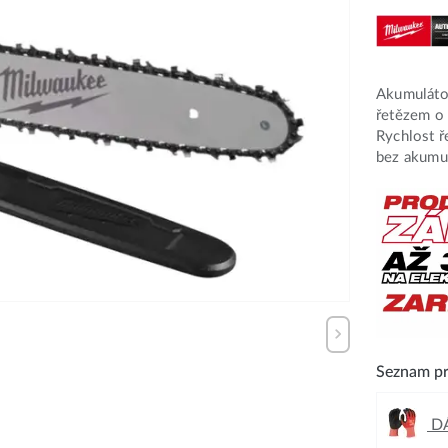
Akumuláto
řetězem o 
Rychlost ř
bez akumul
Seznam pr
DÁ