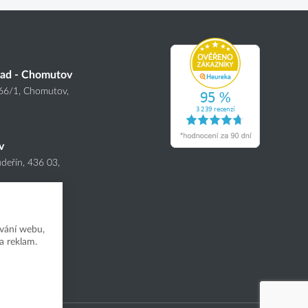
lad - Chomutov
166
/1
, Chomutov,
v
deřín, 436 03,
vání webu,
a reklam.