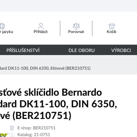
Porovnat
 jazyka
Přihlásit
Košík
PŘÍSLUŠENSTVÍ
DLE OBORU
VÝROBCI
andard DK11-100, DIN 6350, litinové (BER210751)
sťové sklíčidlo Bernardo
dard DK11-100, DIN 6350,
nové (BER210751)
E-shop:
BER210751
Katalog:
21-0751