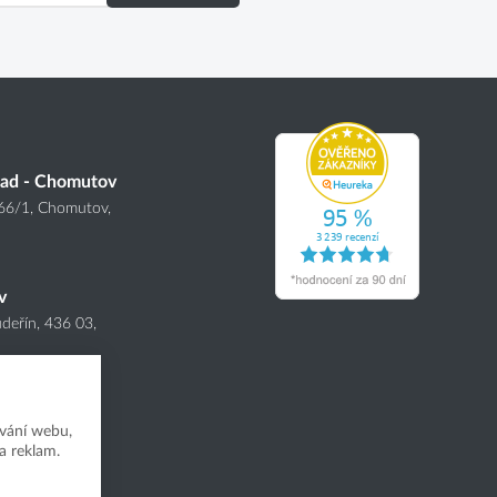
lad - Chomutov
166
/1
, Chomutov,
v
deřín, 436 03,
vání webu,
a reklam.