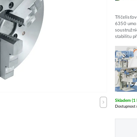
Tříčelisťo
6350 umož
soustružni
stabilitu p
Skladem
(1
Dostupnost 