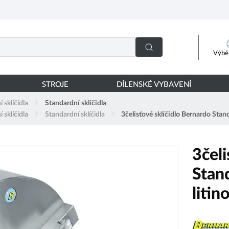
Výběr
STROJE
DÍLENSKÉ VYBAVENÍ
 sklíčidla
Standardní sklíčidla
 sklíčidla
Standardní sklíčidla
3čelisťové sklíčidlo Bernardo St
3čeli
Stan
liti