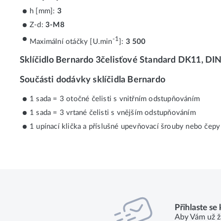
h [mm]:
3
Z-d:
3-M8
-1
Maximální otáčky [U.min
]:
3 500
Sklíčidlo Bernardo 3čelisťové Standard DK11, DIN 
Součásti dodávky sklíčidla Bernardo
1 sada = 3 otočné čelisti s vnitřním odstupňováním
1 sada = 3 vrtané čelisti s vnějším odstupňováním
1 upínací klička a příslušné upevňovací šrouby nebo čepy 
Přihlaste se
Aby Vám už ž