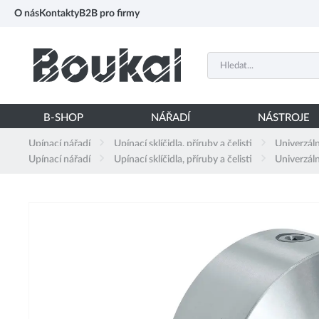
PŘESKOČIT NAVIGACI
O nás
Kontakty
B2B pro firmy
B-SHOP
NÁŘADÍ
NÁSTROJE
Upínací nářadí
Upínací sklíčidla, příruby a čelisti
Univerzální
Upínací nářadí
Upínací sklíčidla, příruby a čelisti
Univerzální