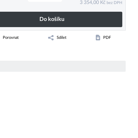
3 354,00
Kč
bez DPH
Do košíku
Porovnat
Sdílet
PDF