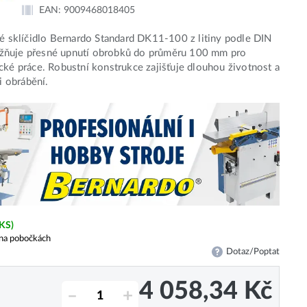
EAN:
9009468018405
vé sklíčidlo Bernardo Standard DK11-100 z litiny podle DIN
ňuje přesné upnutí obrobků do průměru 100 mm pro
cké práce. Robustní konstrukce zajišťuje dlouhou životnost a
ři obrábění.
 KS)
na pobočkách
Dotaz/Poptat
4 058,34
Kč
–
+