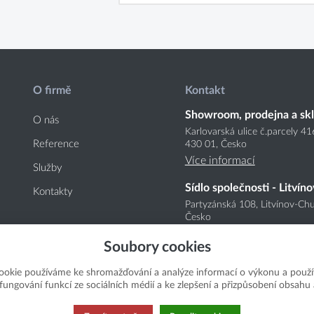
O firmě
Kontakt
Showroom, prodejna a sk
O nás
Karlovarská ulice č.parcely 4
Reference
430 01, Česko
Více informací
Služby
Sídlo společnosti - Litvíno
Kontakty
Partyzánská 108, Litvínov-Chu
Česko
Více informací
Soubory cookies
ookie používáme ke shromažďování a analýze informací o výkonu a použí
í fungování funkcí ze sociálních médií a ke zlepšení a přizpůsobení obsahu 