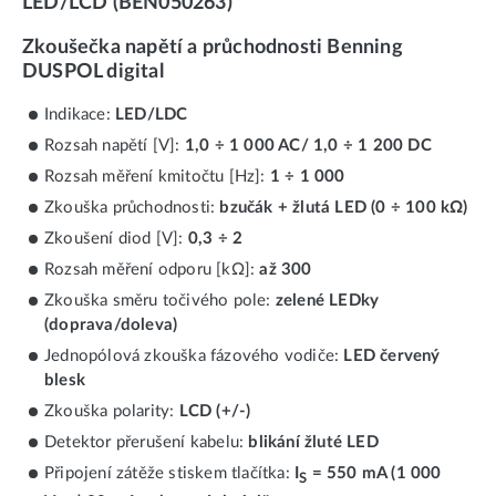
LED/LCD (BEN050263)
Zkoušečka napětí a průchodnosti Benning
DUSPOL digital
Indikace:
LED/LDC
Rozsah napětí [V]:
1,0 ÷ 1 000 AC/ 1,0 ÷ 1 200 DC
Rozsah měření kmitočtu [Hz]:
1 ÷ 1 000
Zkouška průchodnosti:
bzučák + žlutá LED (0 ÷ 100 kΩ)
Zkoušení diod [V]:
0,3 ÷ 2
Rozsah měření odporu [kΩ]:
až 300
Zkouška směru točivého pole:
zelené LEDky
(doprava/doleva)
Jednopólová zkouška fázového vodiče:
LED červený
blesk
Zkouška polarity:
LCD (+/-)
Detektor přerušení kabelu:
blikání žluté LED
Připojení zátěže stiskem tlačítka:
I
= 550 mA (1 000
S