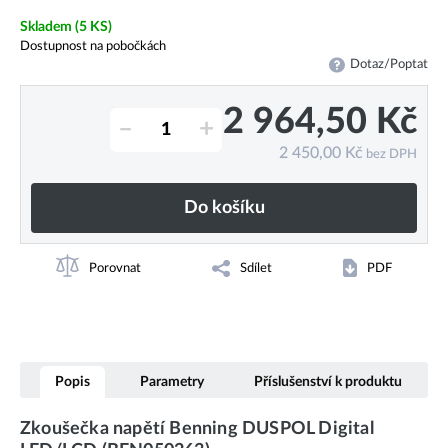
Skladem
(5 KS)
Dostupnost na pobočkách
Dotaz/Poptat
2 964,50
Kč
–
+
2 450,00
Kč
bez DPH
Do košíku
Porovnat
Sdílet
PDF
Popis
Parametry
Příslušenství k produktu
Zkoušečka napětí Benning DUSPOL Digital