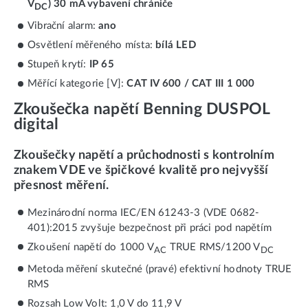
V
) 30 mA vybavení chrániče
DC
Vibrační alarm:
ano
Osvětlení měřeného místa:
bílá LED
Stupeň krytí:
IP 65
Měřící kategorie [V]:
CAT IV 600 / CAT III 1 000
Zkoušečka napětí Benning DUSPOL
digital
Zkoušečky napětí a průchodnosti s kontrolním
znakem VDE ve špičkové kvalitě pro nejvyšší
přesnost měření.
Mezinárodní norma IEC/EN 61243-3 (VDE 0682-
401):2015 zvyšuje bezpečnost při práci pod napětím
Zkoušení napětí do 1000 V
TRUE RMS/1200 V
AC
DC
Metoda měření skutečné (pravé) efektivní hodnoty TRUE
RMS
Rozsah Low Volt: 1,0 V do 11,9 V