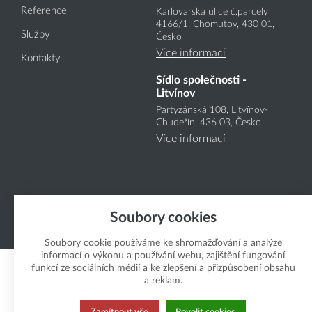
Reference
Karlovarská ulice č.parcely
4166
/1
, Chomutov, 430 01,
Služby
Česko
Více informací
Kontakty
Sídlo společnosti -
Litvínov
Partyzánská 108, Litvínov-
Chudeřín, 436 03, Česko
Více informací
Soubory cookies
Copyright Boukal.CZ 2026
Soubory cookie používáme ke shromažďování a analýze
informací o výkonu a používání webu, zajištění fungování
funkcí ze sociálních médií a ke zlepšení a přizpůsobení obsahu
a reklam.