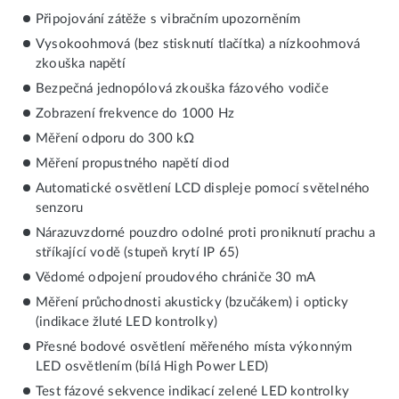
Připojování zátěže s vibračním upozorněním
Vysokoohmová (bez stisknutí tlačítka) a nízkoohmová
zkouška napětí
Bezpečná jednopólová zkouška fázového vodiče
Zobrazení frekvence do 1000 Hz
Měření odporu do 300 kΩ
Měření propustného napětí diod
Automatické osvětlení LCD displeje pomocí světelného
senzoru
Nárazuvzdorné pouzdro odolné proti proniknutí prachu a
stříkající vodě (stupeň krytí IP 65)
Vědomé odpojení proudového chrániče 30 mA
Měření průchodnosti akusticky (bzučákem) i opticky
(indikace žluté LED kontrolky)
Přesné bodové osvětlení měřeného místa výkonným
LED osvětlením (bílá High Power LED)
Test fázové sekvence indikací zelené LED kontrolky