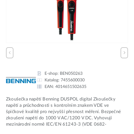
E-shop:
BEN050263
Katalog:
7455600030
EAN:
4014651502635
Zkoušečka napětí Benning DUSPOL digital Zkoušečky
napětí a průchodnosti s kontrolním znakem VDE ve
špičkové kvalitě pro nejvyšší přesnost měření. Bezpečné
zkoušení napětí do 1000 V AC/1200 V DC. Vyhovují
mezinárodní normě IEC/EN 61243-3 (VDE 0682-