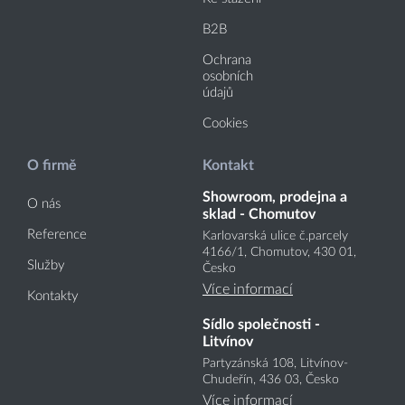
B2B
Ochrana
osobních
údajů
Cookies
O firmě
Kontakt
Showroom, prodejna a
O nás
sklad - Chomutov
Reference
Karlovarská ulice č.parcely
4166
/1
, Chomutov, 430 01,
Služby
Česko
Více informací
Kontakty
Sídlo společnosti -
Litvínov
Partyzánská 108, Litvínov-
Chudeřín, 436 03, Česko
Více informací