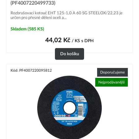
(PF4007220499733)
Rozbrušovací kotouč EHT 125-1,0 A 60 SG STEELOX/22,23 je
určen pro přesné dělení oceli a...
Skladem
(585 KS)
44,02
Kč
/ KS
s DPH
Do košíku
Kód: PF4007220095812
Doporučujeme
Nejprodávanější