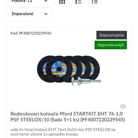
Položky:
12
Doporučené
Kód: PF4007220229545
Doporučujeme
Nejprodávanější
Rozbrušovací kotouče Pferd STARTKIT EHT 76-1,0
PSF STEELOX/10 (Sada 5+1 ks) (PF4007220229545)
sada 5x řezací kotouč EHT 76x1,0x10 mm PSF STEELOX na
ocel/nerez včetně 1x upínacího šroubu