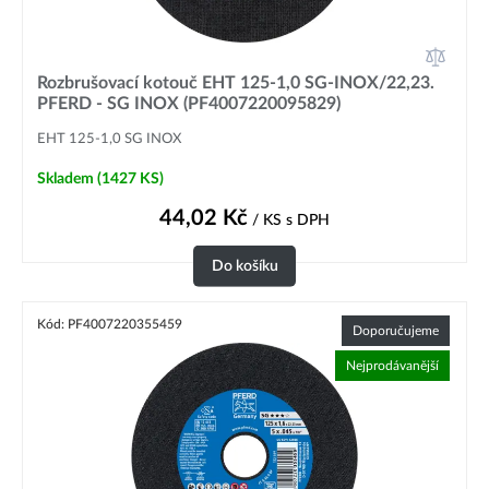
Rozbrušovací kotouč EHT 125-1,0 SG-INOX/22,23.
PFERD - SG INOX (PF4007220095829)
EHT 125-1,0 SG INOX
Skladem
(1427 KS)
44,02
Kč
/ KS
s DPH
Do košíku
Kód: PF4007220355459
Doporučujeme
Nejprodávanější