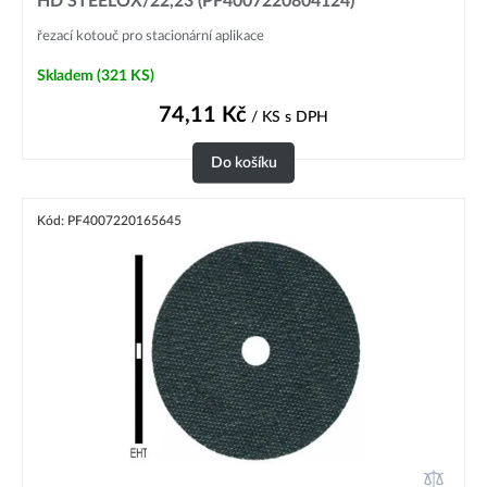
HD STEELOX/22,23 (PF4007220804124)
řezací kotouč pro stacionární aplikace
Skladem
(321 KS)
74,11
Kč
/ KS
s DPH
Do košíku
Kód: PF4007220165645