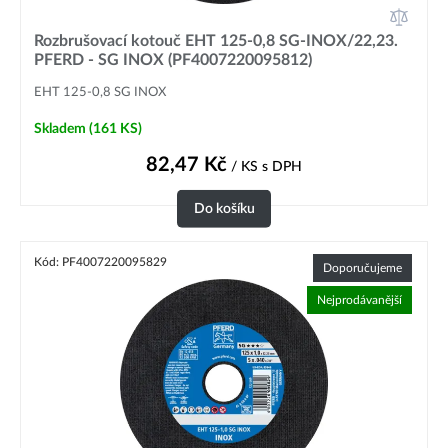
Rozbrušovací kotouč EHT 125-0,8 SG-INOX/22,23.
PFERD - SG INOX (PF4007220095812)
EHT 125-0,8 SG INOX
Skladem
(161 KS)
82,47
Kč
/ KS
s DPH
Do košíku
Kód: PF4007220095829
Doporučujeme
Nejprodávanější