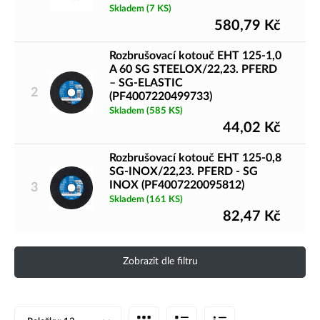
Skladem
(7 KS)
580,79
Kč
Rozbrušovací kotouč EHT 125-1,0
A 60 SG STEELOX/22,23. PFERD
– SG-ELASTIC
2
(PF4007220499733)
Skladem
(585 KS)
44,02
Kč
Rozbrušovací kotouč EHT 125-0,8
SG-INOX/22,23. PFERD - SG
INOX (PF4007220095812)
3
Skladem
(161 KS)
82,47
Kč
Zobrazit dle filtru