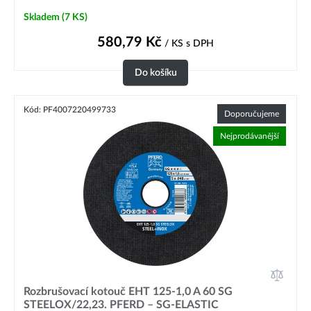
Skladem
(7 KS)
580,79
Kč
/ KS
s DPH
Do košíku
Kód: PF4007220499733
Doporučujeme
Nejprodávanější
Rozbrušovací kotouč EHT 125-1,0 A 60 SG
STEELOX/22,23. PFERD – SG-ELASTIC