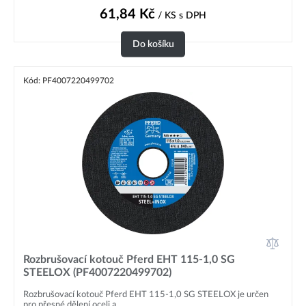
61,84
Kč
/ KS
s DPH
Do košíku
Kód: PF4007220499702
Rozbrušovací kotouč Pferd EHT 115-1,0 SG
STEELOX (PF4007220499702)
Rozbrušovací kotouč Pferd EHT 115-1,0 SG STEELOX je určen
pro přesné dělení oceli a...