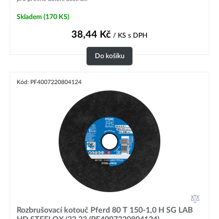
Skladem
(170 KS)
38,44
Kč
/ KS
s DPH
Do košíku
Kód: PF4007220804124
Rozbrušovací kotouč Pferd 80 T 150-1,0 H SG LAB