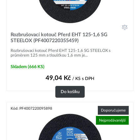
Rozbrušovací kotouč Pferd EHT 125-1,6 SG
STEELOX (PF4007220355459)
Rozbrušovací kotouč Pferd EHT 125-1,6 SG STEELOX s
průměrem 125 mm a tloušťkou 1,6 mm je...
Skladem
(666 KS)
49,04
Kč
/ KS
s DPH
Do košíku
Kód: PF4007220095898
Doporučujeme
Nejprodávanější