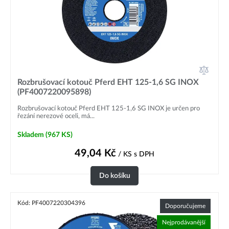
Rozbrušovací kotouč Pferd EHT 125-1,6 SG INOX
(PF4007220095898)
Rozbrušovací kotouč Pferd EHT 125-1,6 SG INOX je určen pro
řezání nerezové oceli, má...
Skladem
(967 KS)
49,04
Kč
/ KS
s DPH
Do košíku
Kód: PF4007220304396
Doporučujeme
Nejprodávanější