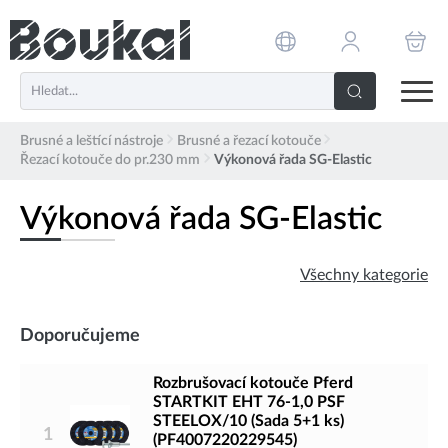
PŘESKOČIT NAVIGACI
Brusné a leštící nástroje
Brusné a řezací kotouče
Řezací kotouče do pr.230 mm
Výkonová řada SG-Elastic
Výkonová řada SG-Elastic
Všechny kategorie
Doporučujeme
Rozbrušovací kotouče Pferd
STARTKIT EHT 76-1,0 PSF
STEELOX/10 (Sada 5+1 ks)
1
(PF4007220229545)