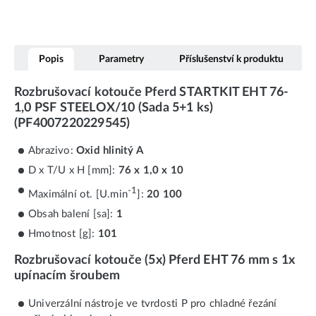
Popis
Parametry
Příslušenství k produktu
Rozbrušovací kotouče Pferd STARTKIT EHT 76-
1,0 PSF STEELOX/10 (Sada 5+1 ks)
(PF4007220229545)
Abrazivo:
Oxid hlinitý A
D x T/U x H [mm]:
76 x 1,0 x 10
-1
Maximální ot. [U.min
]:
20 100
Obsah balení [sa]:
1
Hmotnost [g]:
101
Rozbrušovací kotouče (5x) Pferd EHT 76 mm s 1x
upínacím šroubem
Univerzální nástroje ve tvrdosti P pro chladné řezání