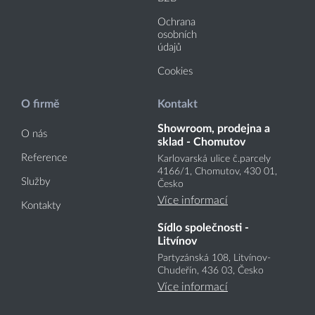
Ochrana
osobních
údajů
Cookies
O firmě
Kontakt
Showroom, prodejna a
O nás
sklad - Chomutov
Reference
Karlovarská ulice č.parcely
4166
/1
, Chomutov, 430 01,
Služby
Česko
Více informací
Kontakty
Sídlo společnosti -
Litvínov
Partyzánská 108, Litvínov-
Chudeřín, 436 03, Česko
Více informací