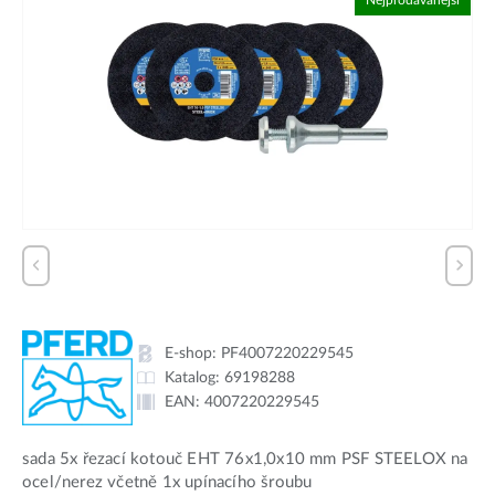
Nejprodávanější
E-shop:
PF4007220229545
Katalog:
69198288
EAN:
4007220229545
sada 5x řezací kotouč EHT 76x1,0x10 mm PSF STEELOX na
ocel/nerez včetně 1x upínacího šroubu