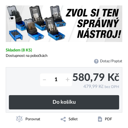
Skladem
(8 KS)
Dostupnost na pobočkách
Dotaz/Poptat
580,79
Kč
–
+
479,99
Kč
bez DPH
Do košíku
Porovnat
Sdílet
PDF