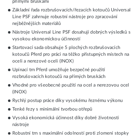
přímými bruskami
Základní řada rozbrušovacích/řezacích kotoučů Universal
Line PSF zahrnuje robustní nástroje pro zpracování
nejběžnějších materiálů
Nástroje Universal Line PSF dosahují dobrých výsledků s
vysokou ekonomickou účinností
Startovací sada obsahuje 5 plochých rozbrušovacích
kotoučů Pferd pro práci na těžko přístupných místech na
oceli a nerezové oceli (INOX)
Upínací trn Pferd umožňuje bezpečné použití
rozbrušovacích kotoučů na přímých bruskách
Vhodné pro všeobecné použití na ocel a nerezovou ocel
(INOX)
Rychlý postup práce díky vysokému řeznému výkonu
Tenké řezy s minimální tvorbou otřepů
Vysoká ekonomická účinnost díky dobré životnosti
nástroje
Robustní trn s maximální odolností proti zlomení stopky