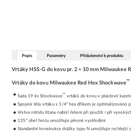
Popis
Parametry
Příslušenství k produktu
Vrtáky HSS-G do kovu pr. 2 ÷ 10 mm Milwaukee 
™
Vrtáky do kovu Milwaukee Red Hex Shockwave
™
Sada 19 ks Shockwave
vrtáků do kovu v plastové kazet
Spojení těla vrtáku s 1/4“ hex dříkem je optimalizováno
Vrstva nitridu titanu nabízí řešení při použití i při vysoký
135° úhel hrotu umožňuje přesné vystředění
Standardní konstrukce drážky typu N umožňuje rychlejší od