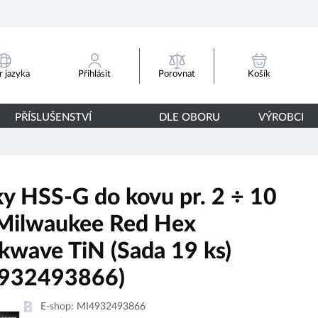
Porovnat
 jazyka
Přihlásit
Košík
PŘÍSLUŠENSTVÍ
DLE OBORU
VÝROBCI
ky HSS-G do kovu pr. 2 ÷ 10
ilwaukee Red Hex
kwave TiN (Sada 19 ks)
932493866)
E-shop:
MI4932493866