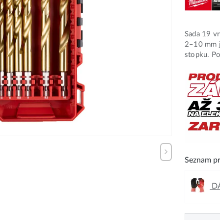
Sada 19 v
2–10 mm je
stopku. Po
Seznam pr
DÁ