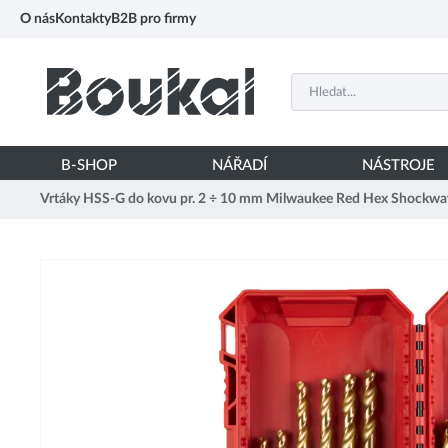
PŘESKOČIT NAVIGACI
O nás
Kontakty
B2B pro firmy
B-SHOP
NÁŘADÍ
NÁSTROJE
Vrtáky HSS-G do kovu pr. 2 ÷ 10 mm Milwaukee Red Hex Shockwa