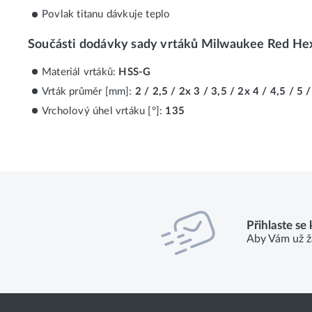
Povlak titanu dávkuje teplo
Součásti dodávky sady vrtáků Milwaukee Red H
Materiál vrtáků:
HSS-G
Vrták průměr [mm]:
2 / 2,5 / 2x 3 / 3,5 / 2x 4 / 4,5 / 5 /
Vrcholový úhel vrtáku [°]:
135
Přihlaste se
Aby Vám už ž