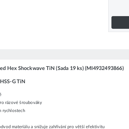
Red Hex Shockwave TiN (Sada 19 ks) (MI4932493866)
HSS-G TiN
ě
 pro rázové šroubováky
ch rychlostech
vod materiálu a snižuje zahřívání pro větší efektivitu