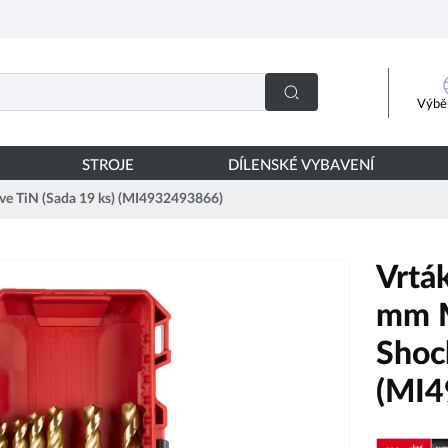
Výběr
STROJE
DÍLENSKÉ VYBAVENÍ
ve TiN (Sada 19 ks) (MI4932493866)
Vrtá
mm M
Shoc
(MI4