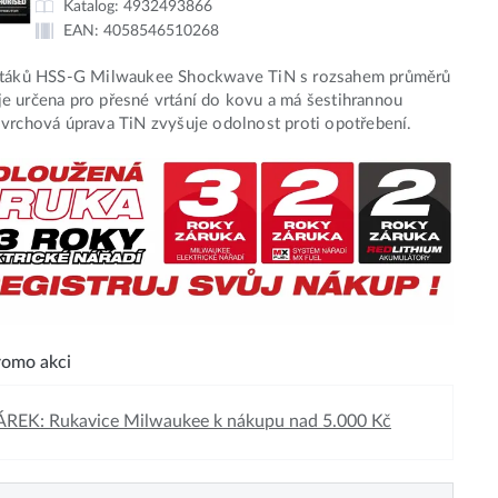
Katalog:
4932493866
EAN:
4058546510268
rtáků HSS-G Milwaukee Shockwave TiN s rozsahem průměrů
 určena pro přesné vrtání do kovu a má šestihrannou
vrchová úprava TiN zvyšuje odolnost proti opotřebení.
omo akci
REK: Rukavice Milwaukee k nákupu nad 5.000 Kč