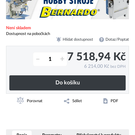
Není skladem
Dostupnost na pobočkách
Hlídat dostupnost
Dotaz/Poptat
7 518,94
Kč
–
+
6 214,00
Kč
bez DPH
Do košíku
Porovnat
Sdílet
PDF