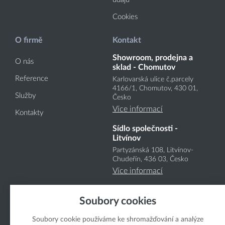
Cookies
O firmě
Kontakt
Showroom, prodejna a
O nás
sklad - Chomutov
Reference
Karlovarská ulice č.parcely
4166
/1
, Chomutov, 430 01,
Služby
Česko
Více informací
Kontakty
Sídlo společnosti -
Litvínov
Partyzánská 108, Litvínov-
Chudeřín, 436 03, Česko
Více informací
Soubory cookies
Soubory cookie používáme ke shromažďování a analýze