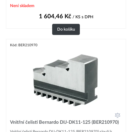
Není skladem
1 604,46
Kč
/ KS
s DPH
Do košíku
Kód: BER210970
Vnitřní čelisti Bernardo DIJ-DK11-125 (BER210970)
Vnitřní čelisti Bernardo DIJ-DK11-125 (BER210970) slouží k