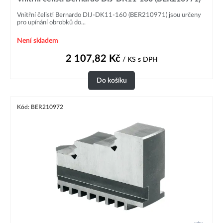
Vnitřní čelisti Bernardo DIJ-DK11-160 (BER210971) jsou určeny
pro upínání obrobků do...
Není skladem
2 107,82
Kč
/ KS
s DPH
Do košíku
Kód: BER210972