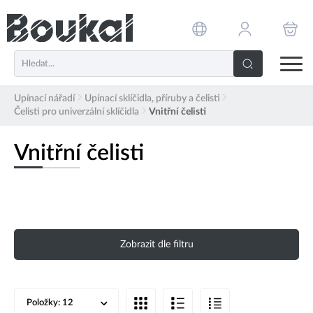
PŘESKOČIT NAVIGACI
Upínací nářadí
Upínací sklíčidla, příruby a čelisti
Čelisti pro univerzální sklíčidla
Vnitřní čelisti
Vnitřní čelisti
Zobrazit dle filtru
Položky:
12