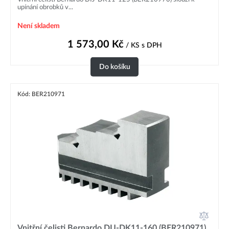
upínání obrobků v...
Není skladem
1 573,00
Kč
/ KS
s DPH
Do košíku
Kód: BER210971
Vnitřní čelisti Bernardo DIJ-DK11-160 (BER210971)