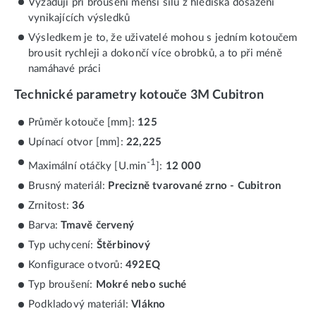
Vyžadují při broušení menší sílu z hlediska dosažení
vynikajících výsledků
Výsledkem je to, že uživatelé mohou s jedním kotoučem
brousit rychleji a dokončí více obrobků, a to při méně
namáhavé práci
Technické parametry kotouče 3M Cubitron
Průměr kotouče [mm]:
125
Upínací otvor [mm]:
22,225
-1
Maximální otáčky [U.min
]:
12 000
Brusný materiál:
Precizně tvarované zrno - Cubitron
Zrnitost:
36
Barva:
Tmavě červený
Typ uchycení:
Štěrbinový
Konfigurace otvorů:
492EQ
Typ broušení:
Mokré nebo suché
Podkladový materiál:
Vlákno