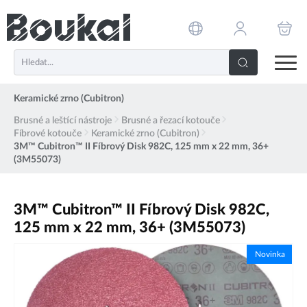
PŘESKOČIT NAVIGACI
Keramické zrno (Cubitron)
Brusné a leštící nástroje
Brusné a řezací kotouče
Fíbrové kotouče
Keramické zrno (Cubitron)
3M™ Cubitron™ II Fíbrový Disk 982C, 125 mm x 22 mm, 36+
(3M55073)
3M™ Cubitron™ II Fíbrový Disk 982C,
125 mm x 22 mm, 36+ (3M55073)
Novinka