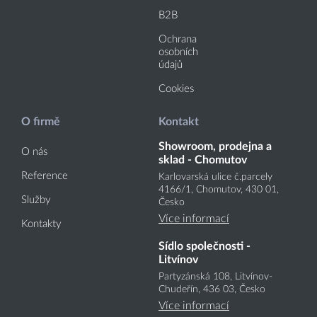
B2B
Ochrana
osobních
údajů
Cookies
O firmě
Kontakt
Showroom, prodejna a
O nás
sklad - Chomutov
Reference
Karlovarská ulice č.parcely
4166
/1
, Chomutov, 430 01,
Služby
Česko
Více informací
Kontakty
Sídlo společnosti -
Litvínov
Partyzánská 108, Litvínov-
Chudeřín, 436 03, Česko
Více informací