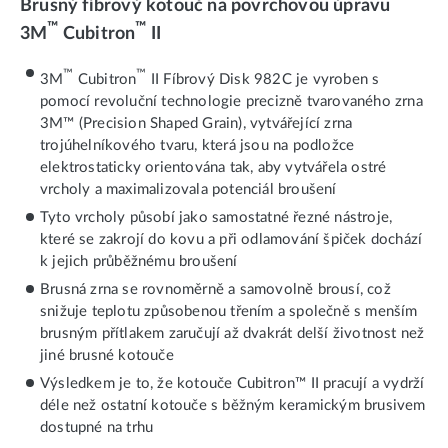
Brusný fíbrový kotouč na povrchovou úpravu
™
™
3M
Cubitron
II
™
™
3M
Cubitron
II Fíbrový Disk 982C je vyroben s
pomocí revoluční technologie precizně tvarovaného zrna
3M™ (Precision Shaped Grain), vytvářející zrna
trojúhelníkového tvaru, která jsou na podložce
elektrostaticky orientována tak, aby vytvářela ostré
vrcholy a maximalizovala potenciál broušení
Tyto vrcholy působí jako samostatné řezné nástroje,
které se zakrojí do kovu a při odlamování špiček dochází
k jejich průběžnému broušení
Brusná zrna se rovnoměrně a samovolně brousí, což
snižuje teplotu způsobenou třením a společně s menším
brusným přítlakem zaručují až dvakrát delší životnost než
jiné brusné kotouče
Výsledkem je to, že kotouče Cubitron™ II pracují a vydrží
déle než ostatní kotouče s běžným keramickým brusivem
dostupné na trhu