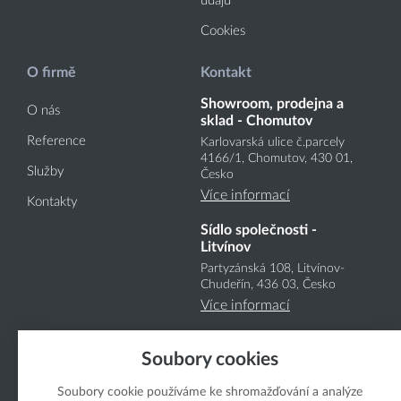
údajů
Cookies
O firmě
Kontakt
Showroom, prodejna a
O nás
sklad - Chomutov
Reference
Karlovarská ulice č.parcely
4166
/1
, Chomutov, 430 01,
Služby
Česko
Více informací
Kontakty
Sídlo společnosti -
Litvínov
Partyzánská 108, Litvínov-
Chudeřín, 436 03, Česko
Více informací
Soubory cookies
Soubory cookie používáme ke shromažďování a analýze