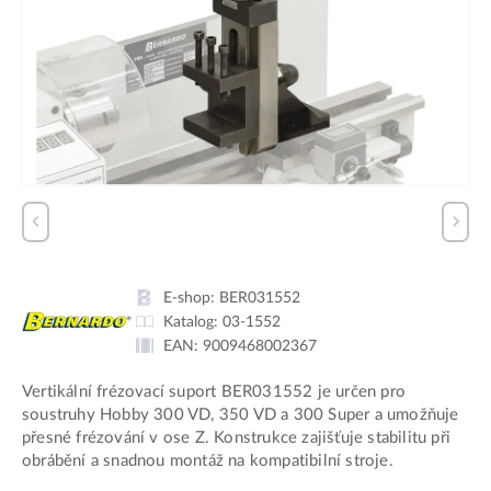
E-shop:
BER031552
Katalog:
03-1552
EAN:
9009468002367
Vertikální frézovací suport BER031552 je určen pro
soustruhy Hobby 300 VD, 350 VD a 300 Super a umožňuje
přesné frézování v ose Z. Konstrukce zajišťuje stabilitu při
obrábění a snadnou montáž na kompatibilní stroje.