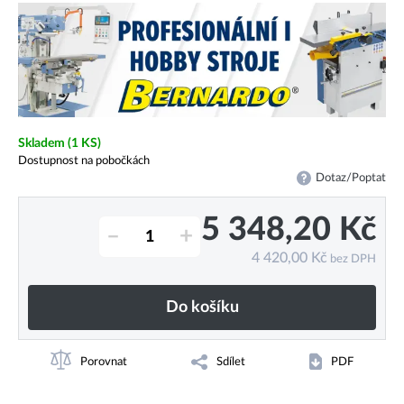
Skladem
(1 KS)
Dostupnost na pobočkách
Dotaz/Poptat
5 348,20
Kč
–
+
4 420,00
Kč
bez DPH
Do košíku
Porovnat
Sdílet
PDF