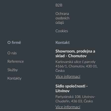
B2B
Ochrana
osobních
údajů
Cookies
O firmě
Kontakt
Showroom, prodejna a
O nás
sklad - Chomutov
Reference
Karlovarská ulice č.parcely
4166
/1
, Chomutov, 430 01,
Služby
Česko
Více informací
Kontakty
Sídlo společnosti -
Litvínov
Partyzánská 108, Litvínov-
Chudeřín, 436 03, Česko
Více informací