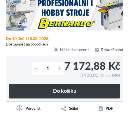
Do 10 dnů
(18.08. 2026)
Dostupnost na pobočkách
Hlídat dostupnost
Dotaz/Poptat
7 172,88
Kč
–
+
5 928,00
Kč
bez DPH
Do košíku
Porovnat
Sdílet
PDF