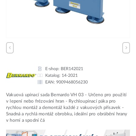
E-shop:
BER142021
Katalog:
14-2021
EAN:
9009468056230
Vakuová upínací sada Bernardo VH 03 - Určeno pro použití
v lepení nebo frézování hran - Rychloupínací páka pro
rychlou montáž a demontáž každé z vakuových přísavek -
Snadná a rychlá montáž obrobku, ideální pro obrábění hrany
v horní a spodní čá