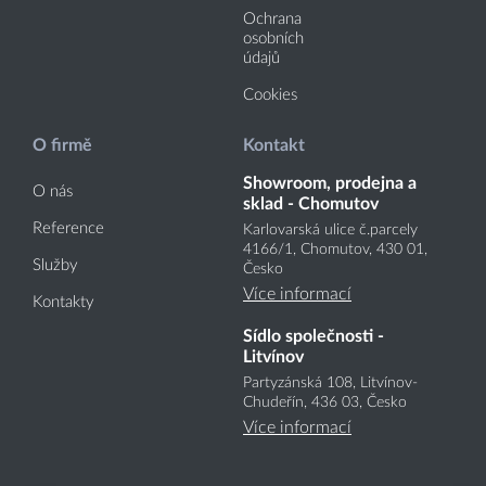
Ochrana
osobních
údajů
Cookies
O firmě
Kontakt
Showroom, prodejna a
O nás
sklad - Chomutov
Reference
Karlovarská ulice č.parcely
4166
/1
, Chomutov, 430 01,
Služby
Česko
Více informací
Kontakty
Sídlo společnosti -
Litvínov
Partyzánská 108, Litvínov-
Chudeřín, 436 03, Česko
Více informací