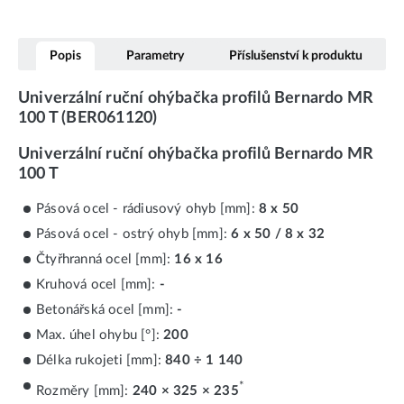
Popis
Parametry
Příslušenství k produktu
Univerzální ruční ohýbačka profilů Bernardo MR
100 T (BER061120)
Univerzální ruční ohýbačka profilů Bernardo MR
100 T
Pásová ocel - rádiusový ohyb [mm]:
8 x 50
Pásová ocel - ostrý ohyb [mm]:
6 x 50 / 8 x 32
Čtyřhranná ocel [mm]:
16 x 16
Kruhová ocel [mm]:
-
Betonářská ocel [mm]:
-
Max. úhel ohybu [°]:
200
Délka rukojeti [mm]:
840 ÷ 1 140
*
Rozměry [mm]:
240 × 325 × 235