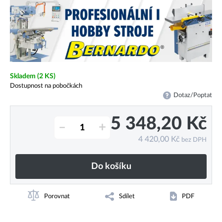
Skladem
(2 KS)
Dostupnost na pobočkách
Dotaz/Poptat
5 348,20
Kč
–
+
4 420,00
Kč
bez DPH
Do košíku
Porovnat
Sdílet
PDF