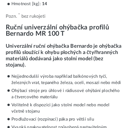
Hmotnost [kg]:
14
*
Pozn.
bez rukojeti
Ruční univerzální ohýbačka profilů
Bernardo MR 100 T
Univerzální ruční ohýbačka Bernardo je ohýbačka
profilů sloužící k ohybu plochých a čtyřhranných
materiálů dodávaná jako stolní model (bez
stojanu).
Nejjednodušší výroba například balkónových tyčí,
železných vrat, tepaného železa, oceli, mosazi nebo mědi
Ohýbací stroje pro úhlové i rádiusové ohýbání plochého
a čtvercového materiálu
Volitelně k dispozici jako stolní model nebo model
včetně stojanu
Prodlužovací (rozpínací) páka pro větší sílu
Vysoká opakovatelnost způsobená nastavitelným