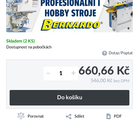
Skladem
(2 KS)
Dostupnost na pobočkách
Dotaz/Poptat
660,66
Kč
–
+
546,00
Kč
bez DPH
Do košíku
Porovnat
Sdílet
PDF