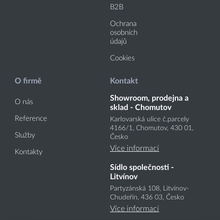
B2B
Ochrana
osobních
údajů
Cookies
O firmě
Kontakt
Showroom, prodejna a
O nás
sklad - Chomutov
Reference
Karlovarská ulice č.parcely
4166
/1
, Chomutov, 430 01,
Služby
Česko
Více informací
Kontakty
Sídlo společnosti -
Litvínov
Partyzánská 108, Litvínov-
Chudeřín, 436 03, Česko
Více informací