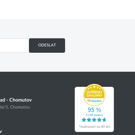
ODESLAT
lad - Chomutov
166
/1
, Chomutov,
v