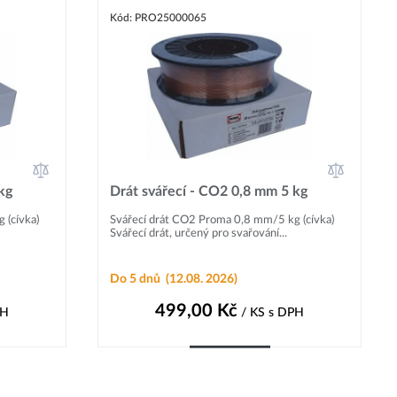
Kód: PRO25000065
kg
Drát svářecí - CO2 0,8 mm 5 kg
 (cívka)
Svářecí drát CO2 Proma 0,8 mm/5 kg (cívka)
Svářecí drát, určený pro svařování...
Do 5 dnů
(12.08. 2026)
499,00
Kč
PH
/ KS
s DPH
Do košíku