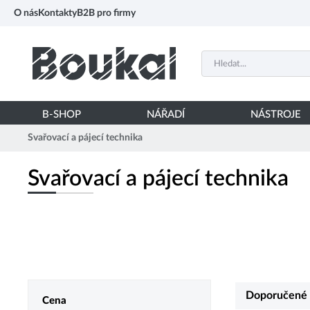
PŘESKOČIT NAVIGACI
O nás
Kontakty
B2B pro firmy
B-SHOP
NÁŘADÍ
NÁSTROJE
Svařovací a pájecí technika
Svařovací a pájecí technika
Doporučené
Cena