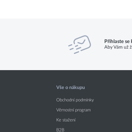
Přihlaste se
Aby Vám už ž
Vše o nákupu
Obchodní podmínky
Věrnostní program
Ke stažení
B2B