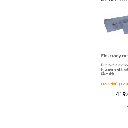
Kód: PRO25000
Elektrody rut
Rutilové elektr
Průměr elektrod
(ŠxVxH)...
Do 5 dnů
(12.0
419