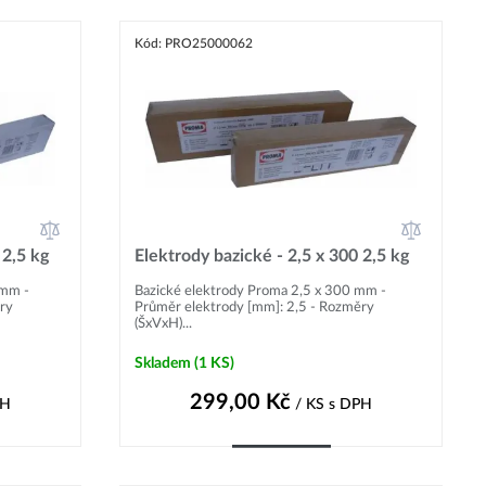
Kód: PRO25000062
 2,5 kg
Elektrody bazické - 2,5 x 300 2,5 kg
 mm -
Bazické elektrody Proma 2,5 x 300 mm -
ry
Průměr elektrody [mm]: 2,5 - Rozměry
(ŠxVxH)...
Skladem
(1 KS)
299,00
Kč
PH
/ KS
s DPH
Do košíku