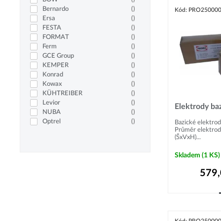
Bernardo
(
)
Kód: PRO25000
Ersa
(
)
FESTA
(
)
FORMAT
(
)
Ferm
(
)
GCE Group
(
)
KEMPER
(
)
Konrad
(
)
Kowax
(
)
KÜHTREIBER
(
)
Levior
(
)
Elektrody baz
NUBA
(
)
Optrel
(
)
Bazické elektro
Průměr elektrod
PROXXON
(
)
(ŠxVxH)...
Procraft
(
)
Proma
(
)
Skladem
(1 KS)
REMS
(
)
Stannol
(
)
579
TECNA
(
)
TELWIN
(
)