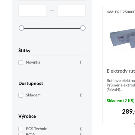
–⁠
Kód: PRO25000
Štítky
Novinka
(
)
Elektrody rut
Rutilové elektr
Dostupnost
Průměr elektrod
(ŠxVxH)...
Skladem
(
)
Skladem
(2 KS)
289
Výrobce
BGS Technic
(
)
BOW
(
)