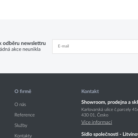
 k odběru newslettru
ádná akce neunikla
O firmě
Kontakt
Showroom, prodejna a sk
O nás
Karlovarská ulice č.parcely 4
Reference
430 01, Česko
Více informací
Služby
Sídlo společnosti - Litvíno
Kontakty