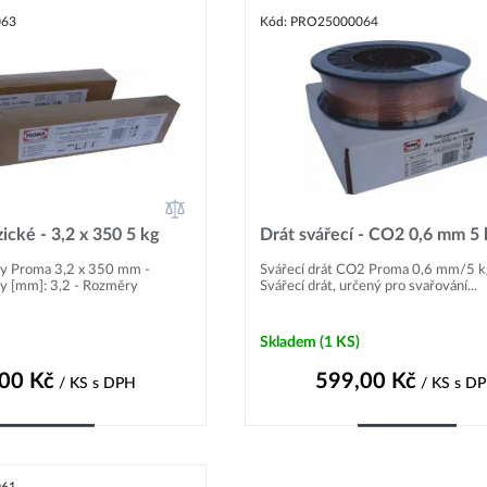
063
Kód: PRO25000064
ické - 3,2 x 350 5 kg
Drát svářecí - CO2 0,6 mm 5 
dy Proma 3,2 x 350 mm -
Svářecí drát CO2 Proma 0,6 mm/5 kg
y [mm]: 3,2 - Rozměry
Svářecí drát, určený pro svařování...
Skladem
(1 KS)
,00
Kč
599,00
Kč
/ KS
s DPH
/ KS
s D
Do košíku
Do košíku