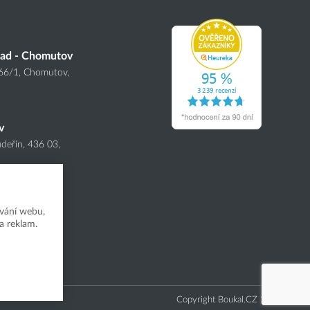
lad - Chomutov
166
/1
, Chomutov,
v
deřín, 436 03,
vání webu,
a reklam.
Copyright Boukal.CZ 2026