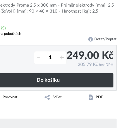
lektrody Proma 2,5 x 300 mm - Průměr elektrody [mm]: 2,5
(ŠxVxH) [mm]: 90 × 40 × 310 - Hmotnost [kg]: 2,5
 KS)
na pobočkách
Dotaz/Poptat
249,00
Kč
–
+
205,79
Kč
bez DPH
Do košíku
Porovnat
Sdílet
PDF