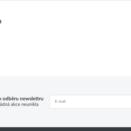
m
 k odběru newslettru
ádná akce neunikla