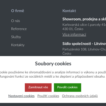
O firmě
Kontakt
Showroom, prodejna a sk
O nás
Karlovarská ulice č.parcely 4
Reference
430 01, Česko
Více informací
Služby
Sídlo společnosti - Litvíno
Kontakty
Partyzánská 108, Litvínov-Chu
Česko
Více informací
Soubory cookies
ookie používáme ke shromažďování a analýze informací o výkonu a použí
í fungování funkcí ze sociálních médií a ke zlepšení a přizpůsobení obsahu 
Zamítnout vše
Povolit cookies
Nastavení cookies
Použití cookies
Ochrana osobních údajů