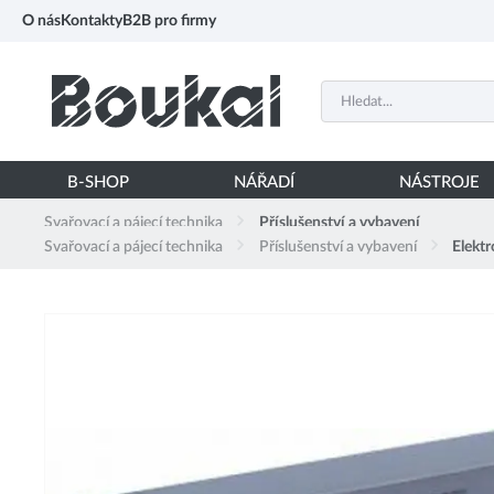
PŘESKOČIT NAVIGACI
O nás
Kontakty
B2B pro firmy
B-SHOP
NÁŘADÍ
NÁSTROJE
Svařovací a pájecí technika
Příslušenství a vybavení
Svařovací a pájecí technika
Příslušenství a vybavení
Elektr