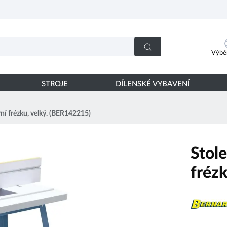
Výběr
STROJE
DÍLENSKÉ VYBAVENÍ
ní frézku, velký. (BER142215)
Stol
fréz