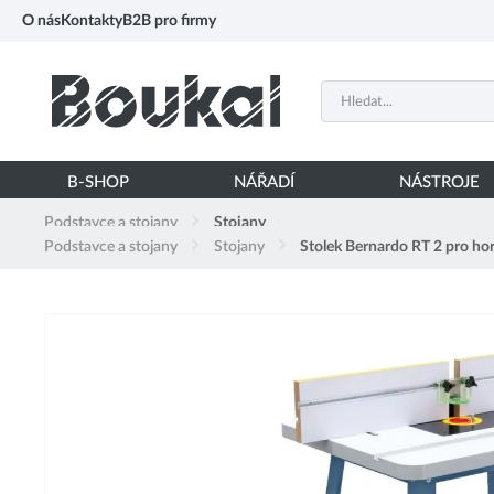
PŘESKOČIT NAVIGACI
O nás
Kontakty
B2B pro firmy
B-SHOP
NÁŘADÍ
NÁSTROJE
Podstavce a stojany
Stojany
Podstavce a stojany
Stojany
Stolek Bernardo RT 2 pro hor