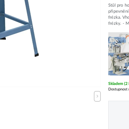
Stůl pro h
připevnění
frézka. Vh
frézky. - 
Skladem
(2
Dostupnost 