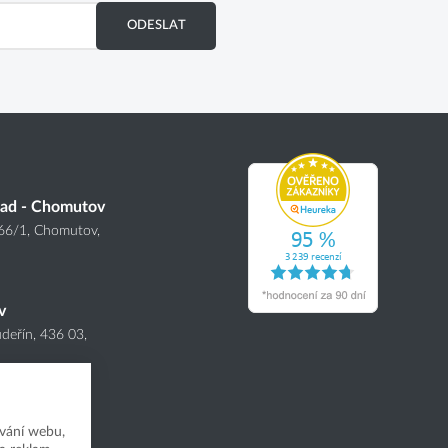
ODESLAT
lad - Chomutov
166
/1
, Chomutov,
v
deřín, 436 03,
vání webu,