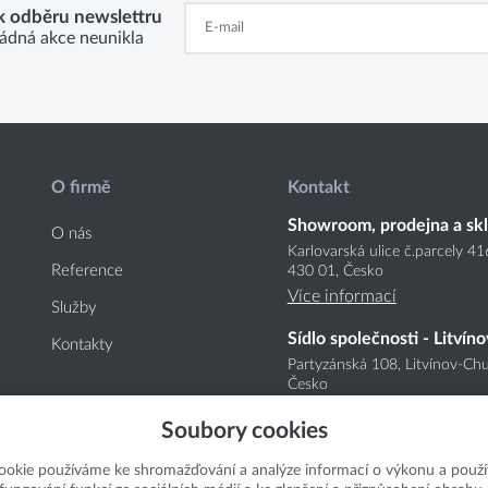
 k odběru newslettru
ádná akce neunikla
O firmě
Kontakt
Showroom, prodejna a sk
O nás
Karlovarská ulice č.parcely 4
Reference
430 01, Česko
Více informací
Služby
Sídlo společnosti - Litvíno
Kontakty
Partyzánská 108, Litvínov-Chu
Česko
Více informací
Soubory cookies
ookie používáme ke shromažďování a analýze informací o výkonu a použí