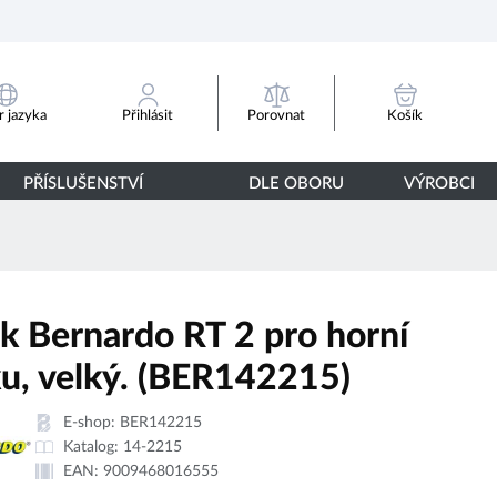
Porovnat
 jazyka
Přihlásit
Košík
PŘÍSLUŠENSTVÍ
DLE OBORU
VÝROBCI
ek Bernardo RT 2 pro horní
ku, velký. (BER142215)
E-shop:
BER142215
Katalog:
14-2215
EAN:
9009468016555