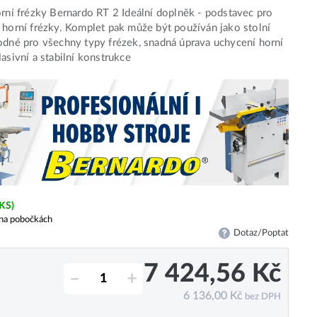
orní frézky Bernardo RT 2 Ideální doplněk - podstavec pro
 horní frézky. Komplet pak může být používán jako stolní
odné pro všechny typy frézek, snadná úprava uchycení horní
Masivní a stabilní konstrukce
 KS)
na pobočkách
Dotaz/Poptat
7 424,56
Kč
–
+
6 136,00
Kč
bez DPH