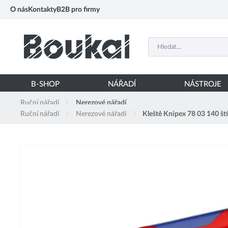
PŘESKOČIT NAVIGACI
O nás
Kontakty
B2B pro firmy
B-SHOP
NÁŘADÍ
NÁSTROJE
Ruční nářadí
Nerezové nářadí
Ruční nářadí
Nerezové nářadí
Kleště Knipex 78 03 140 št