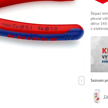
Štípací kl
přesné stř
délce 140 
v elektrot
Seznam pr
DÁ