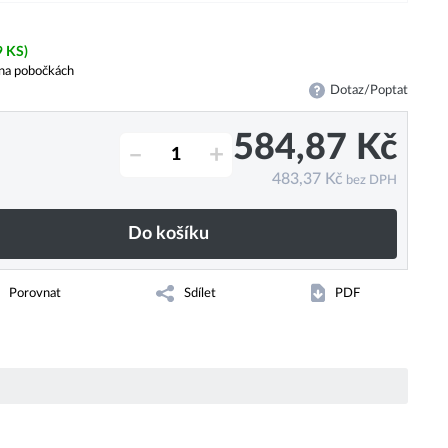
9 KS)
na pobočkách
Dotaz/Poptat
584,87
Kč
–
+
483,37
Kč
bez DPH
Do košíku
Porovnat
Sdílet
PDF