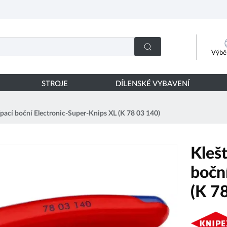
Výběr
STROJE
DÍLENSKÉ VYBAVENÍ
ípací boční Electronic-Super-Knips XL (K 78 03 140)
Kleš
bočn
(K 7