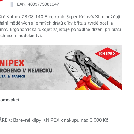
EAN:
4003773081647
eště Knipex 78 03 140 Electronic Super Knips® XL umožňují
íhání měděných a jemných drátů díky břitu z tvrdé oceli a
mm. Ergonomická rukojeť zajišťuje pohodlné držení při práci
echnice i modelářství.
omo akci
REK: Barevné klipy KNIPEX k nákupu nad 3.000 Kč