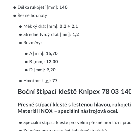
Délka rukojetí [mm]:
140
Řezné hodnoty:
Měkký drát [mm]:
0,2 ÷ 2,1
Středně tvrdý drát [mm]:
1,2
Rozměry:
A [mm]:
15,70
B [mm]:
12,30
D [mm]:
9,20
Hmotnost [g]:
77
Boční štípací kleště Knipex 78 03 1
Přesné štípací kleště s leštěnou hlavou, rukojet
Materiál INOX – speciální nástrojová ocel.
Speciální štípací kleště pro velmi přesné montážní prá
Zejména pro zkracování kabelových pásků