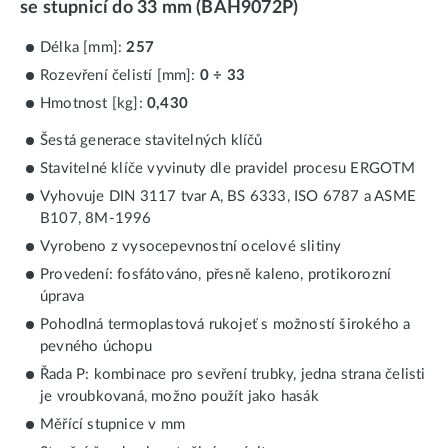
se stupnicí do 33 mm (BAH9072P)
Délka [mm]:
257
Rozevření čelistí [mm]:
0 ÷ 33
Hmotnost [kg]:
0,430
Šestá generace stavitelných klíčů
Stavitelné klíče vyvinuty dle pravidel procesu ERGOTM
Vyhovuje DIN 3117 tvar A, BS 6333, ISO 6787 a ASME
B107, 8M-1996
Vyrobeno z vysocepevnostní ocelové slitiny
Provedení: fosfátováno, přesně kaleno, protikorozní
úprava
Pohodlná termoplastová rukojeť s možností širokého a
pevného úchopu
Řada P: kombinace pro sevření trubky, jedna strana čelisti
je vroubkovaná, možno použít jako hasák
Měřící stupnice v mm