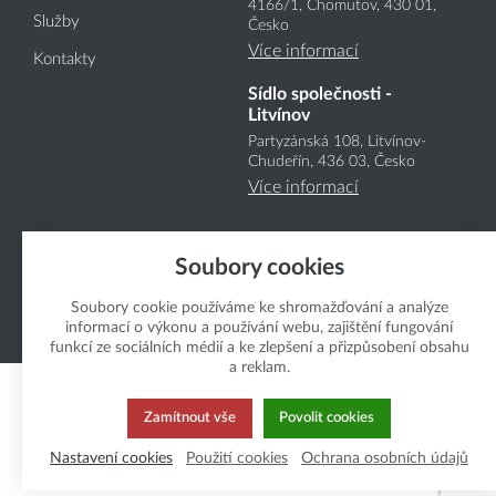
4166
/1
, Chomutov, 430 01,
Služby
Česko
Více informací
Kontakty
Sídlo společnosti -
Litvínov
Partyzánská 108, Litvínov-
Chudeřín, 436 03, Česko
Více informací
Soubory cookies
Soubory cookie používáme ke shromažďování a analýze
informací o výkonu a používání webu, zajištění fungování
Copyright Boukal.CZ 2026
funkcí ze sociálních médií a ke zlepšení a přizpůsobení obsahu
a reklam.
Zamítnout vše
Povolit cookies
Nastavení cookies
Použití cookies
Ochrana osobních údajů