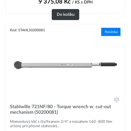
9 375,08
Kč
/ KS
s DPH
Do košíku
Kód: STAHL50200081
Novinka
Stahlwille 721NF/80 - Torque wrench w. cut-out
mechanism (50200081)
Momentový klíč s čtyřhranem 3/4" a rozsahem 160–800 Nm
určený pro přesné utahování...