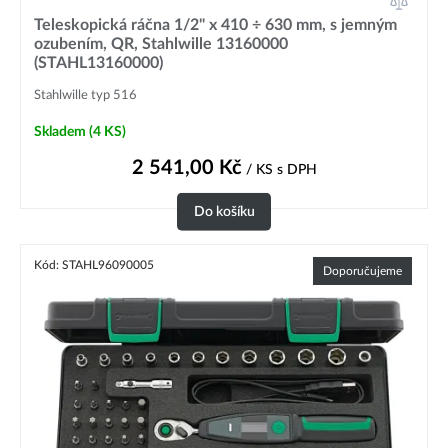
Teleskopická ráčna 1/2" x 410 ÷ 630 mm, s jemným
ozubením, QR, Stahlwille 13160000
(STAHL13160000)
Stahlwille typ 516
Skladem
(4 KS)
2 541,00
Kč
/ KS
s DPH
Do košíku
Kód: STAHL96090005
Doporučujeme