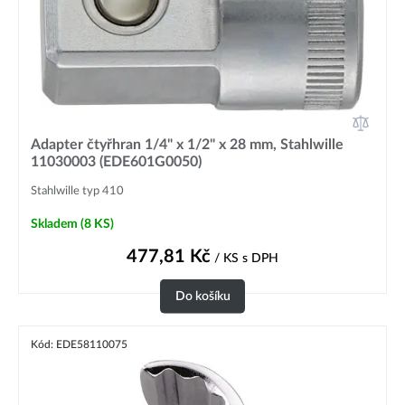
Adapter čtyřhran 1/4" x 1/2" x 28 mm, Stahlwille
11030003 (EDE601G0050)
Stahlwille typ 410
Skladem
(8 KS)
477,81
Kč
/ KS
s DPH
Do košíku
Kód: EDE58110075