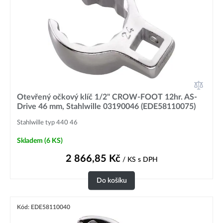
Otevřený očkový klíč 1/2" CROW-FOOT 12hr. AS-
Drive 46 mm, Stahlwille 03190046 (EDE58110075)
Stahlwille typ 440 46
Skladem
(6 KS)
2 866,85
Kč
/ KS
s DPH
Do košíku
Kód: EDE58110040