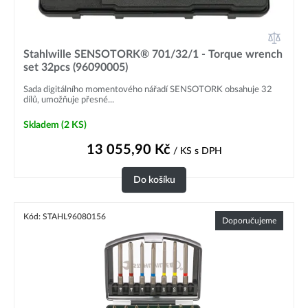
Stahlwille SENSOTORK® 701/32/1 - Torque wrench
set 32pcs (96090005)
Sada digitálního momentového nářadí SENSOTORK obsahuje 32
dílů, umožňuje přesné...
Skladem
(2 KS)
13 055,90
Kč
/ KS
s DPH
Do košíku
Kód: STAHL96080156
Doporučujeme