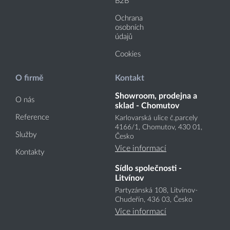
B2B
Ochrana
osobních
údajů
Cookies
O firmě
Kontakt
Showroom, prodejna a
O nás
sklad - Chomutov
Reference
Karlovarská ulice č.parcely
4166
/1
, Chomutov, 430 01,
Služby
Česko
Více informací
Kontakty
Sídlo společnosti -
Litvínov
Partyzánská 108, Litvínov-
Chudeřín, 436 03, Česko
Více informací