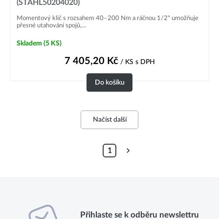
(STAHL50204020)
Momentový klíč s rozsahem 40–200 Nm a ráčnou 1/2" umožňuje
přesné utahování spojů,...
Skladem
(5 KS)
7 405,20
Kč
/ KS
s DPH
Do košíku
Načíst další
1
Přihlaste se k odběru newslettru