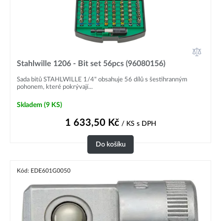
Stahlwille 1206 - Bit set 56pcs (96080156)
Sada bitů STAHLWILLE 1/4" obsahuje 56 dílů s šestihranným
pohonem, které pokrývají...
Skladem
(9 KS)
1 633,50
Kč
/ KS
s DPH
Do košíku
Kód: EDE601G0050