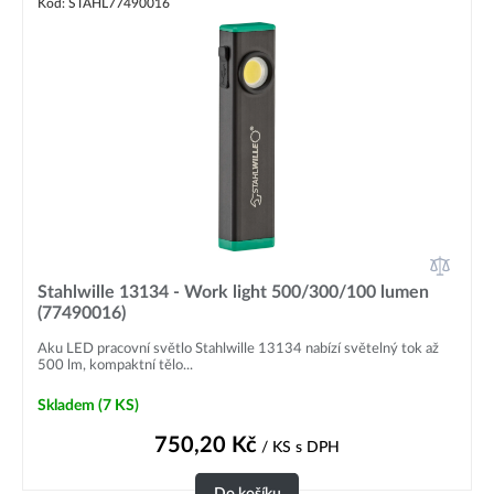
Kód: STAHL77490016
Stahlwille 13134 - Work light 500/300/100 lumen
(77490016)
Aku LED pracovní světlo Stahlwille 13134 nabízí světelný tok až
500 lm, kompaktní tělo...
Skladem
(7 KS)
750,20
Kč
/ KS
s DPH
Do košíku