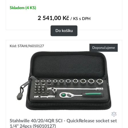
Skladem
(4 KS)
2 541,00
Kč
/ KS
s DPH
Do košíku
Kód: STAHL96010127
Doporučujeme
Stahlwille 40/20/4QR SCI - QuickRelease socket set
1/4" 24pcs (96010127)