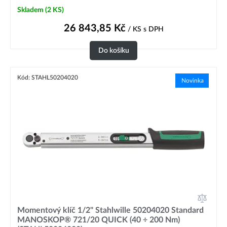
Skladem
(2 KS)
26 843,85
Kč
/ KS
s DPH
Do košíku
Kód: STAHL50204020
Novinka
Momentový klíč 1/2" Stahlwille 50204020 Standard
MANOSKOP® 721/20 QUICK (40 ÷ 200 Nm)