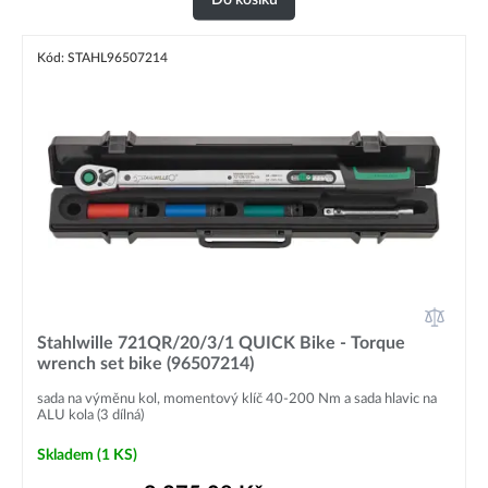
Kód: STAHL96507214
Stahlwille 721QR/20/3/1 QUICK Bike - Torque
wrench set bike (96507214)
sada na výměnu kol, momentový klíč 40-200 Nm a sada hlavic na
ALU kola (3 dílná)
Skladem
(1 KS)