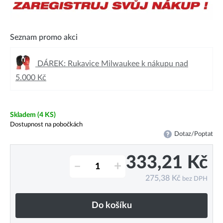
Seznam promo akci
DÁREK: Rukavice Milwaukee k nákupu nad
5.000 Kč
Skladem
(4 KS)
Dostupnost na pobočkách
Dotaz/Poptat
333,21
Kč
–
+
275,38
Kč
bez DPH
Do košíku