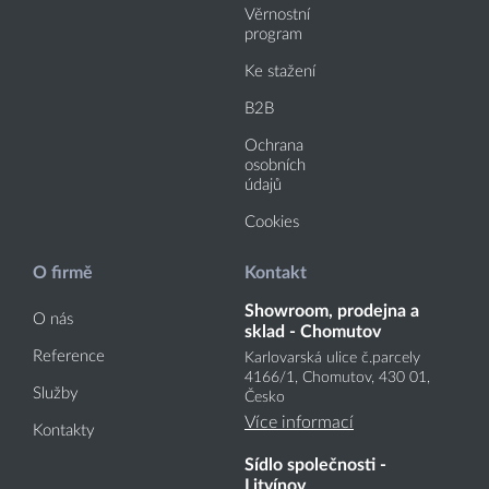
Věrnostní
program
Ke stažení
B2B
Ochrana
osobních
údajů
Cookies
O firmě
Kontakt
Showroom, prodejna a
O nás
sklad - Chomutov
Reference
Karlovarská ulice č.parcely
4166
/1
, Chomutov, 430 01,
Služby
Česko
Více informací
Kontakty
Sídlo společnosti -
Litvínov