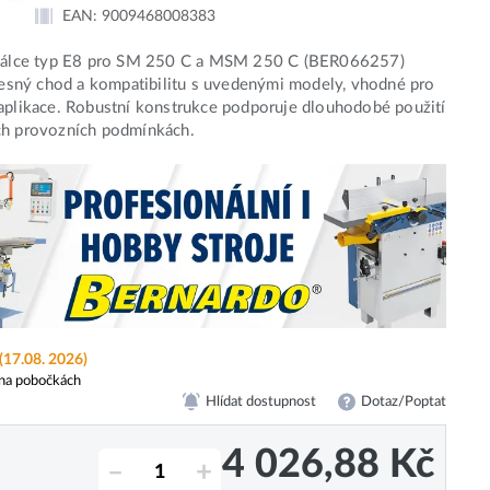
EAN:
9009468008383
 válce typ E8 pro SM 250 C a MSM 250 C (BER066257)
přesný chod a kompatibilitu s uvedenými modely, vhodné pro
aplikace. Robustní konstrukce podporuje dlouhodobé použití
ch provozních podmínkách.
(17.08. 2026)
na pobočkách
Hlídat dostupnost
Dotaz/Poptat
4 026,88
Kč
–
+