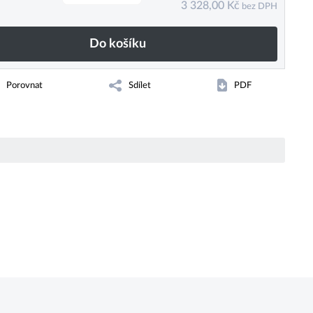
3 328,00
Kč
bez DPH
Do košíku
Porovnat
Sdílet
PDF