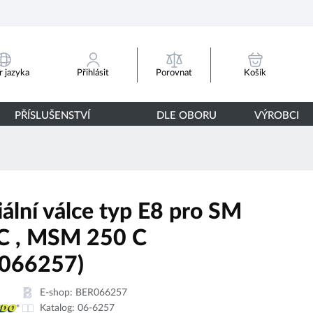
Porovnat
 jazyka
Přihlásit
Košík
PŘÍSLUŠENSTVÍ
DLE OBORU
VÝROBCI
iální válce typ E8 pro SM
C , MSM 250 C
066257)
E-shop:
BER066257
Katalog:
06-6257