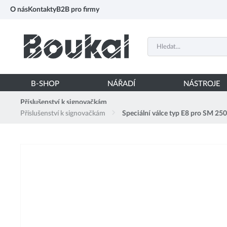
PŘESKOČIT NAVIGACI
O nás
Kontakty
B2B pro firmy
B-SHOP
NÁŘADÍ
NÁSTROJE
Příslušenství k signovačkám
Příslušenství k signovačkám
Speciální válce typ E8 pro SM 2