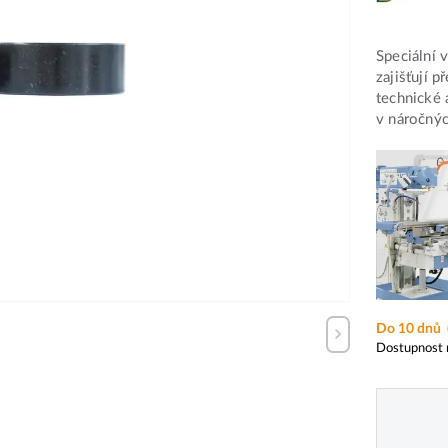
Speciální
zajišťují 
technické 
v náročný
Do 10 dnů
Dostupnost 