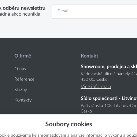
 k odběru newslettru
ádná akce neunikla
O firmě
Kontakt
Showroom, prodejna a sk
O nás
Karlovarská ulice č.parcely 4
Reference
430 01, Česko
Více informací
Služby
Sídlo společnosti - Litvíno
Kontakty
Partyzánská 108, Litvínov-Chu
Česko
Více informací
Soubory cookies
ookie používáme ke shromažďování a analýze informací o výkonu a použí