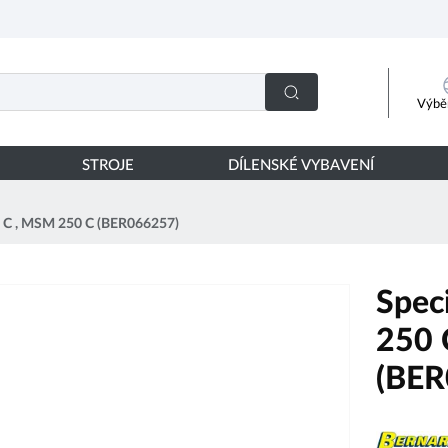
Výběr
STROJE
DÍLENSKÉ VYBAVENÍ
50 C , MSM 250 C (BER066257)
Spec
250 
(BER