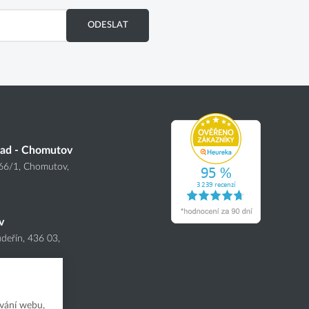
ODESLAT
lad - Chomutov
166
/1
, Chomutov,
v
deřín, 436 03,
vání webu,