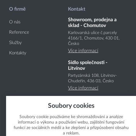
O firmě
Kontakt
Showroom, prodejna a
O nás
sklad - Chomutov
Reference
Karlovarská ulice č.parcely
4166
/1
, Chomutov, 430 01,
Služby
Česko
Více informací
Kontakty
Sídlo společnosti -
Litvínov
Partyzánská 108, Litvínov-
Chudeřín, 436 03, Česko
Více informací
Soubory cookies
Soubory cookie používáme ke shromažďování a analýze
informací o výkonu a používání webu, zajištění fungování
funkcí ze sociálních médií a ke zlepšení a přizpůsobení obsahu
Copyright Boukal.CZ 2026
a reklam.