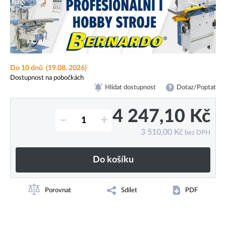
Do 10 dnů
(19.08. 2026)
Dostupnost na pobočkách
Hlídat dostupnost
Dotaz/Poptat
4 247,10
Kč
–
+
3 510,00
Kč
bez DPH
Do košíku
Porovnat
Sdílet
PDF