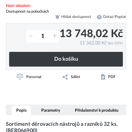
Není skladem
Dostupnost na pobočkách
Hlídat dostupnost
Dotaz/Poptat
13 748,02
Kč
–
+
11 362,00
Kč
bez DPH
Do košíku
Porovnat
Sdílet
PDF
Popis
Parametry
Příslušenství k produktu
Sortiment děrovacích nástrojů a razníků 32 ks.
(BER066900)