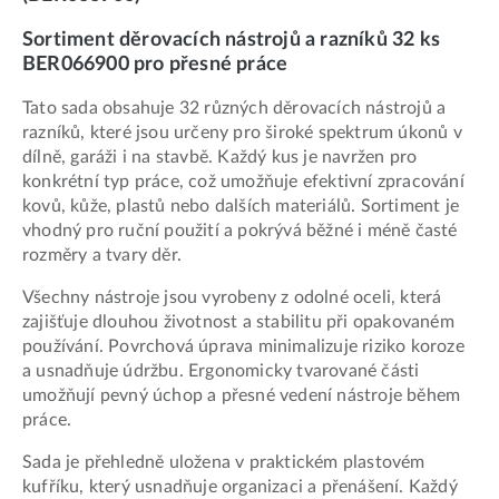
Sortiment děrovacích nástrojů a razníků 32 ks
BER066900 pro přesné práce
Tato sada obsahuje 32 různých děrovacích nástrojů a
razníků, které jsou určeny pro široké spektrum úkonů v
dílně, garáži i na stavbě. Každý kus je navržen pro
konkrétní typ práce, což umožňuje efektivní zpracování
kovů, kůže, plastů nebo dalších materiálů. Sortiment je
vhodný pro ruční použití a pokrývá běžné i méně časté
rozměry a tvary děr.
Všechny nástroje jsou vyrobeny z odolné oceli, která
zajišťuje dlouhou životnost a stabilitu při opakovaném
používání. Povrchová úprava minimalizuje riziko koroze
a usnadňuje údržbu. Ergonomicky tvarované části
umožňují pevný úchop a přesné vedení nástroje během
práce.
Sada je přehledně uložena v praktickém plastovém
kufříku, který usnadňuje organizaci a přenášení. Každý