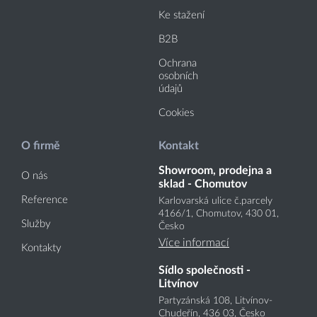
Ke stažení
B2B
Ochrana
osobních
údajů
Cookies
O firmě
Kontakt
Showroom, prodejna a
O nás
sklad - Chomutov
Reference
Karlovarská ulice č.parcely
4166
/1
, Chomutov, 430 01,
Služby
Česko
Více informací
Kontakty
Sídlo společnosti -
Litvínov
Partyzánská 108, Litvínov-
Chudeřín, 436 03, Česko