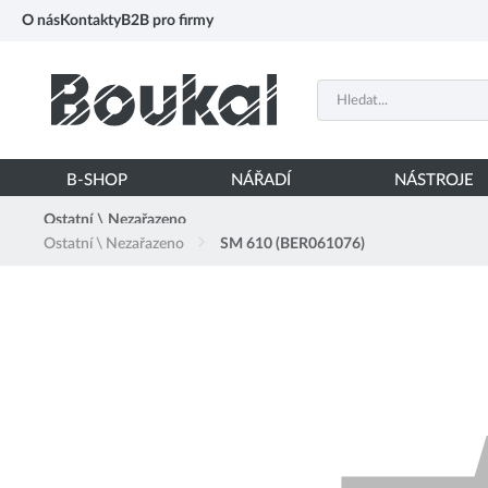
PŘESKOČIT NAVIGACI
O nás
Kontakty
B2B pro firmy
B-SHOP
NÁŘADÍ
NÁSTROJE
Ostatní \ Nezařazeno
Ostatní \ Nezařazeno
SM 610 (BER061076)