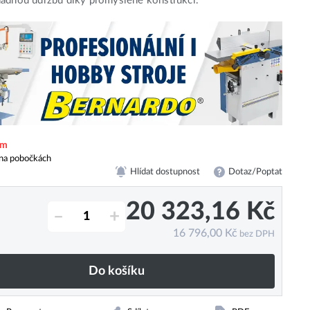
adnou údržbu díky promyšlené konstrukci.
em
na pobočkách
Hlídat dostupnost
Dotaz/Poptat
20 323,16
Kč
–
+
16 796,00
Kč
bez DPH
Do košíku