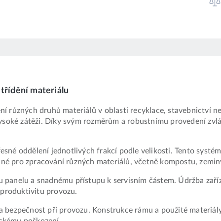
třídění materiálu
í různých druhů materiálů v oblasti recyklace, stavebnictví n
vysoké zátěži. Díky svým rozměrům a robustnímu provedení zvl
né oddělení jednotlivých frakcí podle velikosti. Tento systém z
é pro zpracování různých materiálů, včetně kompostu, zeminy,
panelu a snadnému přístupu k servisním částem. Údržba zaříze
 produktivitu provozu.
a bezpečnost při provozu. Konstrukce rámu a použité materiál
ickému poškození.