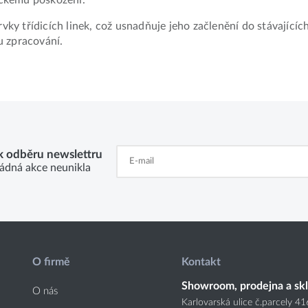
prvky třídicích linek, což usnadňuje jeho začlenění do stávají
u zpracování.
 k odběru newslettru
ádná akce neunikla
O firmě
Kontakt
Showroom, prodejna a sk
O nás
Karlovarská ulice č.parcely 4