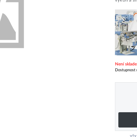
výkon a sn
Není sklad
Dostupnost 