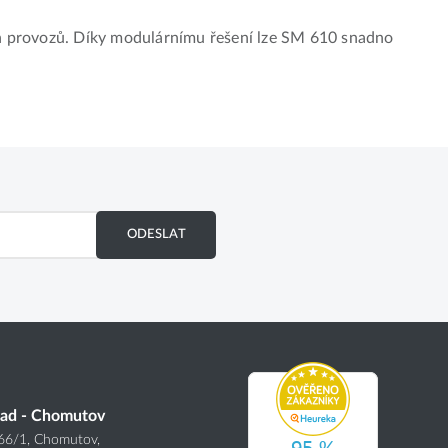
cích provozů. Díky modulárnímu řešení lze SM 610 snadno
ODESLAT
lad - Chomutov
166
/1
, Chomutov,