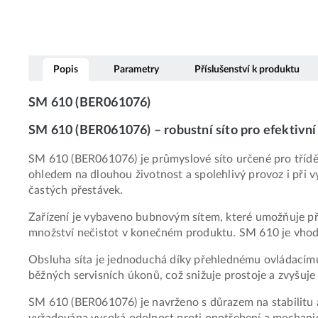
Popis
Parametry
Příslušenství k produktu
SM 610 (BER061076)
SM 610 (BER061076) – robustní síto pro efektivní 
SM 610 (BER061076) je průmyslové síto určené pro tříděn
ohledem na dlouhou životnost a spolehlivý provoz i při 
častých přestávek.
Zařízení je vybaveno bubnovým sítem, které umožňuje přes
množství nečistot v konečném produktu. SM 610 je vhodn
Obsluha síta je jednoduchá díky přehlednému ovládacímu 
běžných servisních úkonů, což snižuje prostoje a zvyšuje
SM 610 (BER061076) je navrženo s důrazem na stabilitu 
vyžadována vysoká odolnost proti opotřebení a mechan