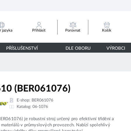
Porovnat
 jazyka
Přihlásit
Košík
PŘÍSLUŠENSTVÍ
DLE OBORU
VÝROBCI
10 (BER061076)
E-shop:
BER061076
Katalog:
06-1076
R061076) je robustní stroj určený pro efektivní třídění a
 materiálů v průmyslových provozech. Nabízí spolehlivý