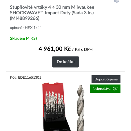
Stupňovité vrtáky 4 ÷ 30 mm Milwaukee
SHOCKWAVE™ Impact Duty (Sada 3 ks)
(MI48899266)
upínání - HEX 1/4“
Skladem
(4 KS)
4 961,00
Kč
/ KS
s DPH
Do košíku
Kód: EDE11651301
Doporučujeme
Nejprodávanější