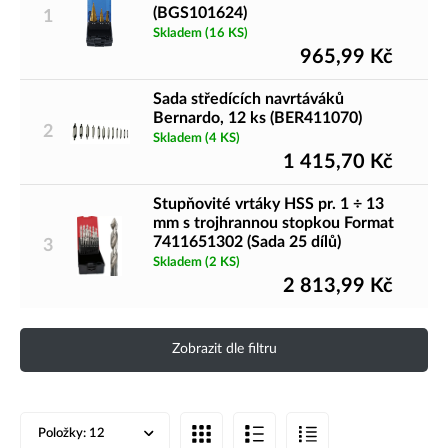
(BGS101624)
1
Skladem
(16 KS)
965,99
Kč
Sada středících navrtáváků
Bernardo, 12 ks (BER411070)
2
Skladem
(4 KS)
1 415,70
Kč
Stupňovité vrtáky HSS pr. 1 ÷ 13
mm s trojhrannou stopkou Format
7411651302 (Sada 25 dílů)
3
Skladem
(2 KS)
2 813,99
Kč
Zobrazit dle filtru
Položky:
12