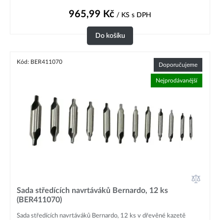
965,99
Kč
/ KS
s DPH
Do košíku
Kód: BER411070
Doporučujeme
Nejprodávanější
Sada středících navrtáváků Bernardo, 12 ks
(BER411070)
Sada středících navrtáváků Bernardo, 12 ks v dřevěné kazetě