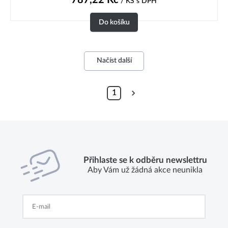
/ KS
s DPH
Do košíku
Načíst další
1
Přihlaste se k odběru newslettru
Aby Vám už žádná akce neunikla