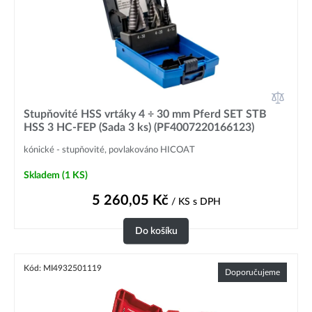
Stupňovité HSS vrtáky 4 ÷ 30 mm Pferd SET STB
HSS 3 HC-FEP (Sada 3 ks) (PF4007220166123)
kónické - stupňovité, povlakováno HICOAT
Skladem
(1 KS)
5 260,05
Kč
/ KS
s DPH
Do košíku
Kód: MI4932501119
Doporučujeme