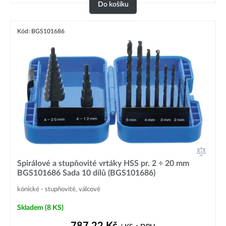
Do košíku
Kód: BGS101686
Spirálové a stupňovité vrtáky HSS pr. 2 ÷ 20 mm
BGS101686 Sada 10 dílů (BGS101686)
kónické - stupňovité, válcové
Skladem
(8 KS)
787,22
Kč