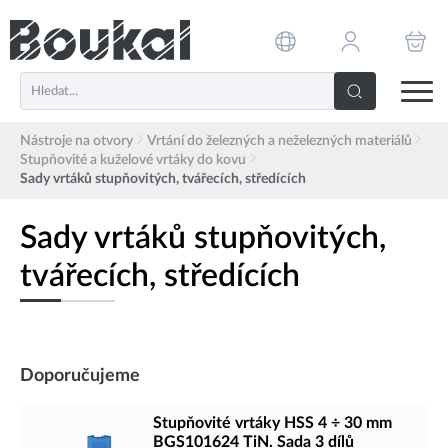
PŘESKOČIT NAVIGACI
Nástroje na otvory
Vrtání do železných a neželezných materiálů
Stupňovité a kuželové vrtáky do kovu
Sady vrtáků stupňovitých, tvářecích, středících
Sady vrtáků stupňovitých,
tvářecích, středících
Doporučujeme
Stupňovité vrtáky HSS 4 ÷ 30 mm
BGS101624 TiN. Sada 3 dílů