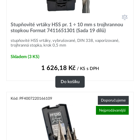
Stupňovité vrtáky HSS pr. 1 ÷ 10 mm s trojhrannou
stopkou Format 7411651301 (Sada 19 dílů)
stupňovité HSS vrtáky, vybrušované, DIN 338, vaporizované,
trojhranná stopka, krok 0,5 mm
Skladem
(3 KS)
1 626,18
Kč
/ KS
s DPH
Do košíku
Kód: PF4007220166109
Doporučujeme
Nejprodávanější