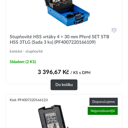
Stupňovité HSS vrtáky 4 ÷ 30 mm Pferd SET STB
HSS 3TLG (Sada 3 ks) (PF4007220166109)
kónické - stupňovité
Skladem
(2 KS)
3 396,67
Kč
/ KS
s DPH
Do košíku
Kód: PF4007220166123
Doporučujeme
Nejprodávanější