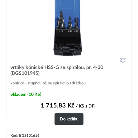
vrtáky kónické HSS-G se spirálou, pr. 4-30
(BGS101945)
kónické - stupňovité, se spirálovou drážkou
Skladem
(10 KS)
1 715,83
Kč
/ KS
s DPH
Do košíku
Kód: BGS101616