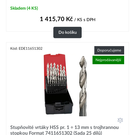
Skladem
(4 KS)
1 415,70
Kč
/ KS
s DPH
Do košíku
Kód: EDE11651302
Doporučujeme
Nejprodávanější
Stupňovité vrtáky HSS pr. 1 ÷ 13 mm s trojhrannou
stopkou Format 7411651302 (Sada 25 dílů)