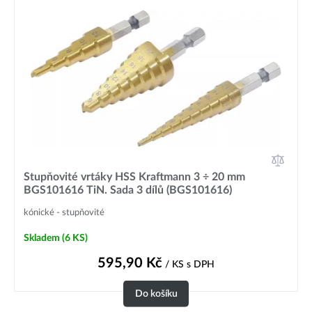
Stupňovité vrtáky HSS Kraftmann 3 ÷ 20 mm
BGS101616 TiN. Sada 3 dílů (BGS101616)
kónické - stupňovité
Skladem
(6 KS)
595,90
Kč
/ KS
s DPH
Do košíku