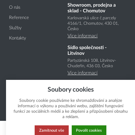
Showroom, prodejna a
O nás
sklad - Chomutov
Reference
Karlovarská ulice č.parcely
4166
/1
, Chomutov, 430 01,
Služby
Česko
Více informací
Kontakty
Sídlo společnosti -
Litvínov
Partyzánská 108, Litvínov-
Chudeřín, 436 03, Česko
Více informací
Soubory cookies
Soubory cookie používáme ke shromažďování a analýze
informací o výkonu a používání webu, zajištění fungování
funkcí ze sociálních médií a ke zlepšení a přizpůsobení obsahu
Copyright Boukal.CZ 2026
a reklam.
Zamítnout vše
Povolit cookies