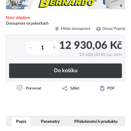
Není skladem
Dostupnost na pobočkách
Hlídat dostupnost
Dotaz/Poptat
12 930,06
Kč
–
+
10 686,00
Kč
bez DPH
Do košíku
Porovnat
Sdílet
PDF
Popis
Parametry
Příslušenství k produktu