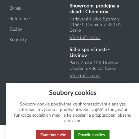
Showroom, prodejna a
O nás
sklad - Chomutov
Reference
Karlovarská ulice č.parcely
4166
/1
, Chomutov, 430 01,
Služby
Česko
Více informací
Kontakty
Sídlo společnosti -
Litvínov
Partyzánská 108, Litvínov-
Chudeřín, 436 03, Česko
Více informací
Soubory cookies
Soubory cookie používáme ke shromažďování a analýze
informací o výkonu a používání webu, zajištění fungování
funkcí ze sociálních médií a ke zlepšení a přizpůsobení obsahu
Copyright Boukal.CZ 2026
a reklam.
Zamítnout vše
Povolit cookies