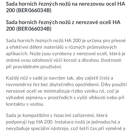
Sada horních řezných nožů na nerezovou ocel HA
200 (BER066034B)
Sada horních řezných nožů z nerezové oceli HA
200 (BER066034B)
Sada horních řezných nožů HA 200 je určena pro přesné
a efektivní dělení materiálů v různých průmyslových
aplikacích. Nože jsou vyrobeny z nerezové oceli, která je
známá svou odolností vůči korozi a dlouhou životností
při pravidelném používání.
Každý nůž v sadě je navržen tak, aby zajistil čistý a
rovnoměrný řez bez zbytečného opotřebení. Díky použití
nerezové oceli se minimalizuje riziko vzniku rzi, což je
výhodné zejména v prostředích s vyšší vlhkostí nebo při
kontaktu s vodou.
Sada je kompatibilní s řezacími zařízeními, která
podporují typ HA 200. Instalace nožů je jednoduchá a
nevyžaduje speciální nástroje, což šetří čas při výměně a