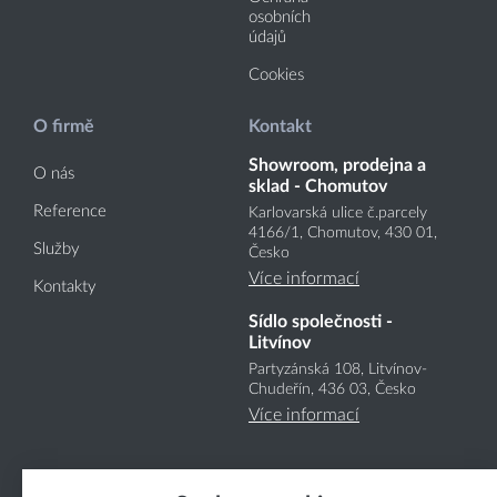
osobních
údajů
Cookies
O firmě
Kontakt
Showroom, prodejna a
O nás
sklad - Chomutov
Reference
Karlovarská ulice č.parcely
4166
/1
, Chomutov, 430 01,
Služby
Česko
Více informací
Kontakty
Sídlo společnosti -
Litvínov
Partyzánská 108, Litvínov-
Chudeřín, 436 03, Česko
Více informací