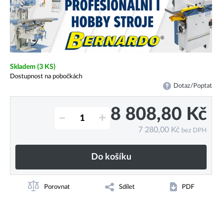
Skladem
(3 KS)
Dostupnost na pobočkách
Dotaz/Poptat
8 808,80
Kč
–
+
7 280,00
Kč
bez DPH
Do košíku
Porovnat
Sdílet
PDF