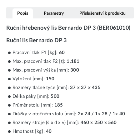
Popis
Parametry
Příslušenství k produktu
Ruční hřebenový lis Bernardo DP 3 (BER061010)
Ruční lis Bernardo DP 3
Pracovní tlak F1 [kg]:
60
Max. pracovní tlak F2 [t]:
1,181
Max. pracovní výška [mm]:
300
Vyložení [mm]:
150
Rozměry tlačné tyče [mm]:
37 x 37 x 435
Délka páky [mm]:
500
Průměr stolu [mm]:
185
Drážky v otočném stolu [mm]:
2x 24 / 1x 28 / 1x 40
Rozměry stroje (š x d x v) [mm]:
460 x 250 x 560
Hmotnost [kg]:
40