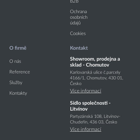
B2B
Ochrana
osobních
údajů
Cookies
O firmě
Kontakt
Showroom, prodejna a
O nás
sklad - Chomutov
Reference
Karlovarská ulice č.parcely
4166
/1
, Chomutov, 430 01,
Služby
Česko
Více informací
Kontakty
Sídlo společnosti -
Litvínov
Partyzánská 108, Litvínov-
Chudeřín, 436 03, Česko
Více informací