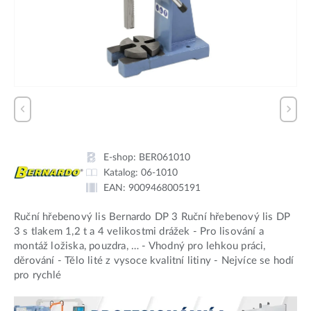
E-shop:
BER061010
Katalog:
06-1010
EAN:
9009468005191
Ruční hřebenový lis Bernardo DP 3 Ruční hřebenový lis DP
3 s tlakem 1,2 t a 4 velikostmi drážek - Pro lisování a
montáž ložiska, pouzdra, … - Vhodný pro lehkou práci,
děrování - Tělo lité z vysoce kvalitní litiny - Nejvíce se hodí
pro rychlé