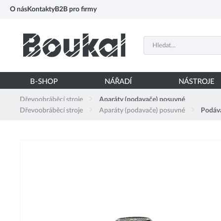
PŘESKOČIT NAVIGACI
O nás
Kontakty
B2B pro firmy
B-SHOP
NÁŘADÍ
NÁSTROJE
Dřevoobráběcí stroje
Aparáty (podavače) posuvné
Dřevoobráběcí stroje
Aparáty (podavače) posuvné
Podáva