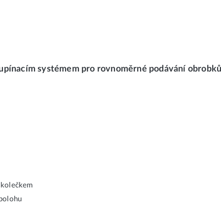
loupínacím systémem pro rovnoměrné podávání obrobk
m kolečkem
 polohu