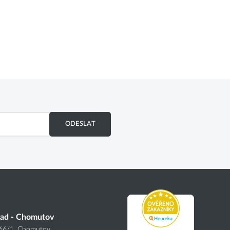
ODESLAT
lad - Chomutov
166
/1
, Chomutov,