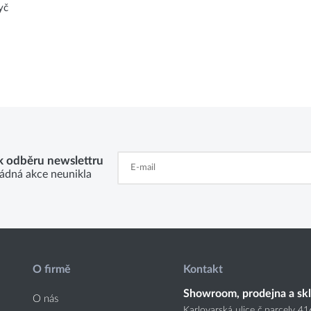
yč
 k odběru newslettru
ádná akce neunikla
O firmě
Kontakt
Showroom, prodejna a sk
O nás
Karlovarská ulice č.parcely 4