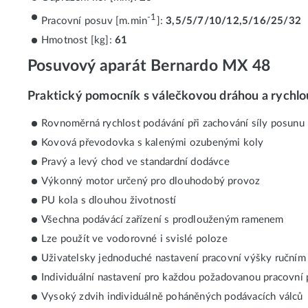
-1
Pracovní posuv [m.min
]:
3,5/5/7/10/12,5/16/25/32
Hmotnost [kg]:
61
Posuvový aparát Bernardo MX 48
Praktický pomocník s válečkovou dráhou a rych
Rovnoměrná rychlost podávání při zachování síly posunu
Kovová převodovka s kalenými ozubenými koly
Pravý a levý chod ve standardní dodávce
Výkonný motor určený pro dlouhodobý provoz
PU kola s dlouhou životností
Všechna podávácí zařízení s prodlouženým ramenem
Lze použít ve vodorovné i svislé poloze
Uživatelsky jednoduché nastavení pracovní výšky ruční
Individuální nastavení pro každou požadovanou pracovní
Vysoký zdvih individuálně poháněných podávacích válců