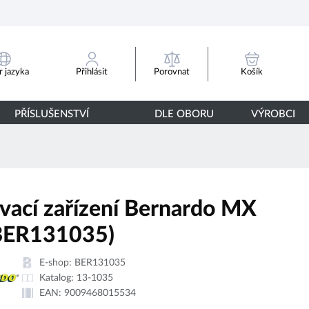
Porovnat
 jazyka
Přihlásit
Košík
PŘÍSLUŠENSTVÍ
DLE OBORU
VÝROBCI
vací zařízení Bernardo MX
BER131035)
E-shop:
BER131035
Katalog:
13-1035
EAN:
9009468015534