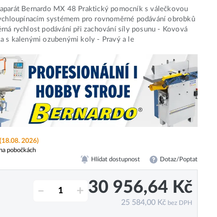
aparát Bernardo MX 48 Praktický pomocník s válečkovou
rychloupínacím systémem pro rovnoměrné podávání obrobků
ná rychlost podávání při zachování síly posunu - Kovová
 s kalenými ozubenými koly - Pravý a le
(18.08. 2026)
na pobočkách
Hlídat dostupnost
Dotaz/Poptat
30 956,64
Kč
–
+
25 584,00
Kč
bez DPH