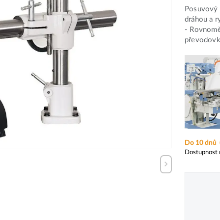
Posuvový 
dráhou a 
- Rovnoměr
převodovka
Do 10 dnů
Dostupnost 