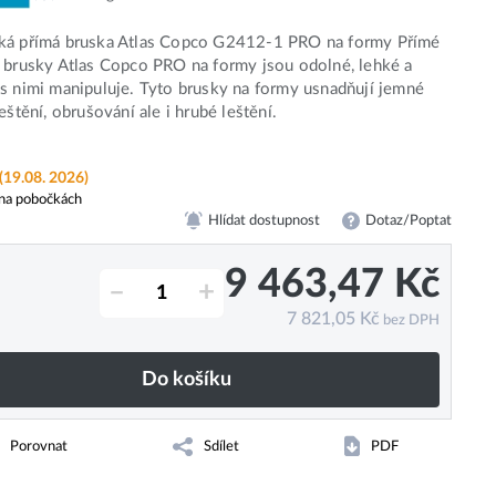
ká přímá bruska Atlas Copco G2412-1 PRO na formy Přímé
 brusky Atlas Copco PRO na formy jsou odolné, lehké a
s nimi manipuluje. Tyto brusky na formy usnadňují jemné
eštění, obrušování ale i hrubé leštění.
(19.08. 2026)
na pobočkách
Hlídat dostupnost
Dotaz/Poptat
9 463,47
Kč
–
+
7 821,05
Kč
bez DPH
Do košíku
Porovnat
Sdílet
PDF