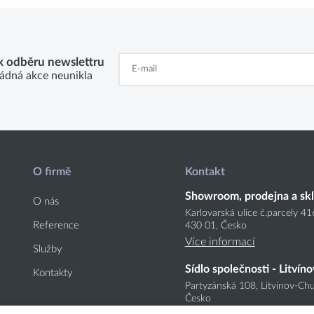
 k odběru newslettru
ádná akce neunikla
O firmě
Kontakt
Showroom, prodejna a sk
O nás
Karlovarská ulice č.parcely 4
Reference
430 01, Česko
Více informací
Služby
Sídlo společnosti - Litvíno
Kontakty
Partyzánská 108, Litvínov-Chu
Česko