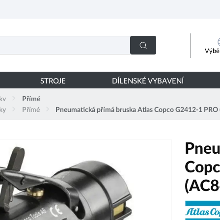
Výběr
STROJE
DÍLENSKÉ VYBAVENÍ
ky
Přímé
ky
Přímé
Pneumatická přímá bruska Atlas Copco G2412-1 PR
Pneu
Copc
(AC8