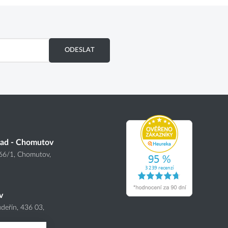
ODESLAT
lad - Chomutov
166
/1
, Chomutov,
v
deřín, 436 03,